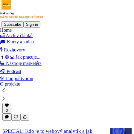
Subscribe
Sign in
Home
📨 Archiv článků
Rozhovory s profesionály z
🎓 Kurzy a kniha
oboru
🎙️ Rozhovory
👨🏻‍💻 Jak pracuje...
💻 Nástroje marketéra
SPECIÁL: Kdo je to copywriter? Rozhovor s
🎧 Podcast
Romanem Věžníkem
💛 Podpoř tvorbu
Speciální díl podcastu Sám sobě marketérem o práci
O projektu
copywritera. Těš se už teď i na další zajímavé
rozhovory s lidmi okolo online marketingu.
Jun 13, 2024
Jan Barbořík
•
2
SPECIÁL: Kdo je to webový analytik a jak