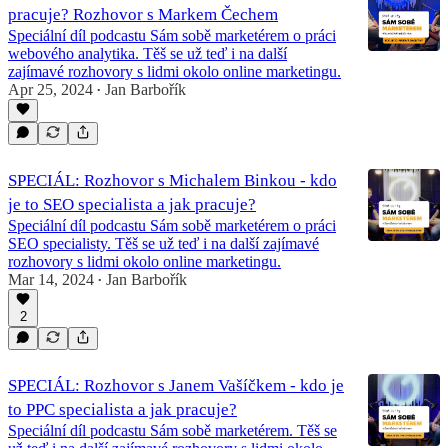
pracuje? Rozhovor s Markem Čechem
Speciální díl podcastu Sám sobě marketérem o práci
webového analytika. Těš se už teď i na další
zajímavé rozhovory s lidmi okolo online marketingu.
Apr 25, 2024
Jan Barbořík
•
SPECIÁL: Rozhovor s Michalem Binkou - kdo
je to SEO specialista a jak pracuje?
Speciální díl podcastu Sám sobě marketérem o práci
SEO specialisty. Těš se už teď i na další zajímavé
rozhovory s lidmi okolo online marketingu.
Mar 14, 2024
Jan Barbořík
•
2
SPECIÁL: Rozhovor s Janem Vašíčkem - kdo je
to PPC specialista a jak pracuje?
Speciální díl podcastu Sám sobě marketérem. Těš se