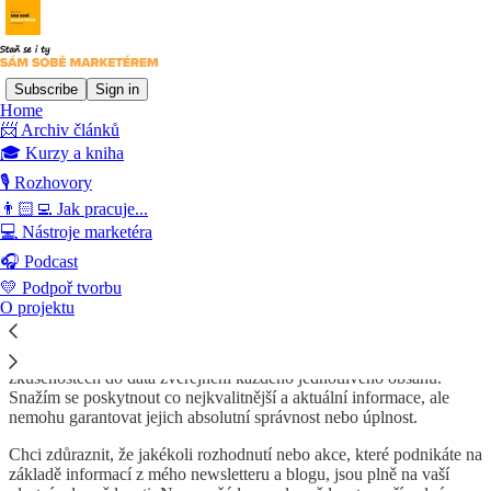
Subscribe
Sign in
Home
📨 Archiv článků
🎓 Kurzy a kniha
Read distraction-free on Substack
🎙️ Rozhovory
👨🏻‍💻 Jak pracuje...
💻 Nástroje marketéra
Právní doložka
🎧 Podcast
💛 Podpoř tvorbu
O projektu
Veškeré rady, tipy a informace, které vám zasílám v newsletteru a
zveřejňuji na blogu, jsou založeny na mých znalostech a
zkušenostech do data zveřejnění každého jednotlivého obsahu.
Snažím se poskytnout co nejkvalitnější a aktuální informace, ale
nemohu garantovat jejich absolutní správnost nebo úplnost.
Chci zdůraznit, že jakékoli rozhodnutí nebo akce, které podnikáte na
základě informací z mého newsletteru a blogu, jsou plně na vaší