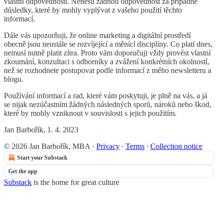
vlastní odpovědnosti. Nenesu žádnou odpovědnost za případné
důsledky, které by mohly vyplývat z vašeho použití těchto
informací.
Dále vás upozorňuji, že online marketing a digitální prostředí
obecně jsou neustále se rozvíjející a měnící disciplíny. Co platí dnes,
nemusí nutně platit zítra. Proto vám doporučuji vždy provést vlastní
zkoumání, konzultaci s odborníky a zvážení konkrétních okolností,
než se rozhodnete postupovat podle informací z mého newsletteru a
blogu.
Používání informací a rad, které vám poskytuji, je plně na vás, a já
se nijak nezúčastním žádných následných sporů, nároků nebo škod,
které by mohly vzniknout v souvislosti s jejich použitím.
Jan Barbořík, 1. 4. 2023
© 2026 Jan Barbořík, MBA
·
Privacy
∙
Terms
∙
Collection notice
Start your Substack
Get the app
Substack
is the home for great culture