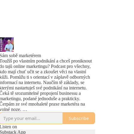
Sám sobě marketérem
Toužíš po vlastním podnikání a chceš proniknout
do tajů online marketingu? Podcast pro všechny,
kdo mají chuť učit se a zkoušet věci na vlastní
kůži. Pomůžu ti s orientací v záplavě odborných
informací na internetu. Naučím tě základy, se
kterými nastartuješ své podnikání na internetu.
Čeká tě srozumitelné propojení businessu a
marketingu, podané jednoduše a prakticky.
Čerpám ze své mnohaleté praxe marketéra na
volné noze.
Pro více tipů se přihlas k odběru newsletteru na
Subscribe
www.samsobemarketerem.cz
Listen on
Substack App