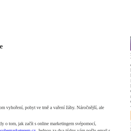
e
 vyhoření, pobyt ve tmě a vaření žáby. Náročnější, ale
ady o tom, jak začít s online marketingem svépomocí,
sobemarketerem.cz⁠
. Jednou za dva týdny vám pošlu email s