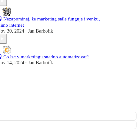
 Nezapomínej, že marketing stále funguje i venku,
imo internet
ov 30, 2024
Jan Barbořík
•
 Co lze v marketingu snadno automatizovat?
ov 14, 2024
Jan Barbořík
•