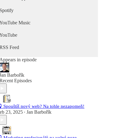
Spotify
YouTube Music
YouTube
RSS Feed
Appears in episode
Jan Barbořík
Recent Episodes
 Spouštíš nový web? Na tohle nezapomeň!
eb 23, 2025
Jan Barbořík
•
 Marketing profesionálů na volné noze