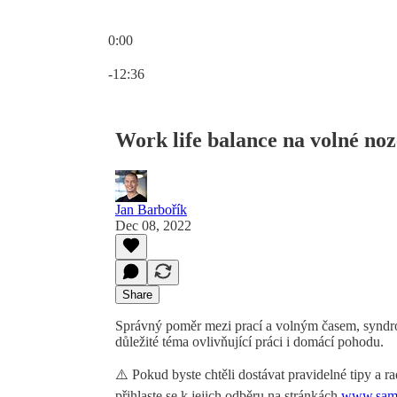
0:00
Current time: 0:00 / Total time: -12:36
-12:36
Work life balance na volné noz
Jan Barbořík
Dec 08, 2022
Share
Správný poměr mezi prací a volným časem, syndrom
důležité téma ovlivňující práci i domácí pohodu.
⚠️ Pokud byste chtěli dostávat pravidelné tipy a r
přihlaste se k jejich odběru na stránkách
⁠www.sam