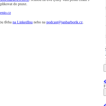
aplikovat do praxe.
nio.cz⁠
zbu třeba
⁠na LinkedInu⁠
nebo na
⁠podcast@janbarborik.cz⁠
.

F
