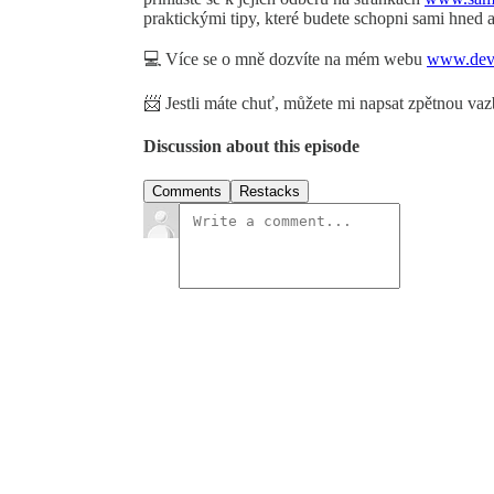
praktickými tipy, které budete schopni sami hned 
💻 Více se o mně dozvíte na mém webu
⁠www.deve
📨 Jestli máte chuť, můžete mi napsat zpětnou va
Discussion about this episode
Comments
Restacks