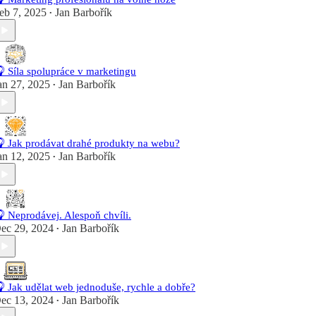
eb 7, 2025
Jan Barbořík
•
 Síla spolupráce v marketingu
an 27, 2025
Jan Barbořík
•
 Jak prodávat drahé produkty na webu?
an 12, 2025
Jan Barbořík
•
 Neprodávej. Alespoň chvíli.
ec 29, 2024
Jan Barbořík
•
 Jak udělat web jednoduše, rychle a dobře?
ec 13, 2024
Jan Barbořík
•