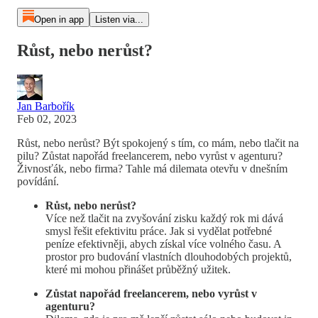
Open in app
Listen via...
Růst, nebo nerůst?
Jan Barbořík
Feb 02, 2023
Růst, nebo nerůst? Být spokojený s tím, co mám, nebo tlačit na
pilu? Zůstat napořád freelancerem, nebo vyrůst v agenturu?
Živnosťák, nebo firma? Tahle má dilemata otevřu v dnešním
povídání.
Růst, nebo nerůst?
Více než tlačit na zvyšování zisku každý rok mi dává
smysl řešit efektivitu práce. Jak si vydělat potřebné
peníze efektivněji, abych získal více volného času. A
prostor pro budování vlastních dlouhodobých projektů,
které mi mohou přinášet průběžný užitek.
Zůstat napořád freelancerem, nebo vyrůst v
agenturu?