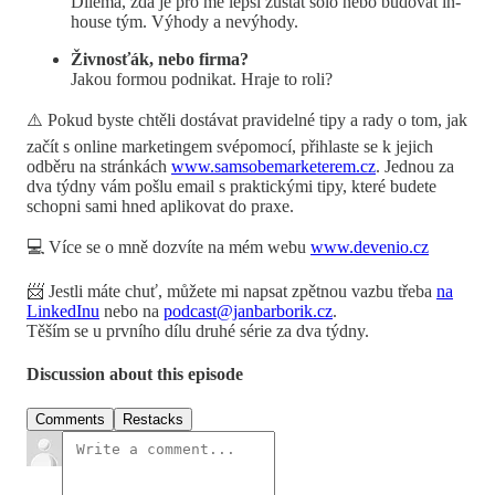
Dilema, zda je pro mě lepší zůstat sólo nebo budovat in-
house tým. Výhody a nevýhody.
Živnosťák, nebo firma?
Jakou formou podnikat. Hraje to roli?
⚠️ Pokud byste chtěli dostávat pravidelné tipy a rady o tom, jak
začít s online marketingem svépomocí, přihlaste se k jejich
odběru na stránkách
⁠www.samsobemarketerem.cz⁠
. Jednou za
dva týdny vám pošlu email s praktickými tipy, které budete
schopni sami hned aplikovat do praxe.
💻 Více se o mně dozvíte na mém webu
⁠www.devenio.cz⁠
📨 Jestli máte chuť, můžete mi napsat zpětnou vazbu třeba
⁠na
LinkedInu⁠
nebo na
⁠podcast@janbarborik.cz⁠
.
Těším se u prvního dílu druhé série za dva týdny.
Discussion about this episode
Comments
Restacks