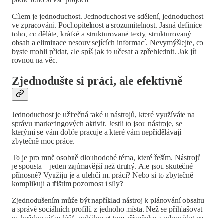
Cílem je jednoduchost. Jednoduchost ve sdělení, jednoduchost
ve zpracování. Pochopitelnost a srozumitelnost. Jasná definice
toho, co děláte, krátké a strukturované texty, strukturovaný
obsah a eliminace nesouvisejících informací. Nevymýšlejte, co
byste mohli přidat, ale spíš jak to učesat a zpřehlednit. Jak jít
rovnou na věc.
Zjednodušte si práci, ale efektivně
Jednoduchost je užitečná také u nástrojů, které využíváte na
správu marketingových aktivit. Jestli to jsou nástroje, se
kterými se vám dobře pracuje a které vám nepřidělávají
zbytečně moc práce.
To je pro mně osobně dlouhodobé téma, které řeším. Nástrojů
je spousta – jeden zajímavější než druhý. Ale jsou skutečné
přínosné? Využiju je a ulehčí mi práci? Nebo si to zbytečně
komplikuji a tříštím pozornost i síly?
Zjednodušením může být například nástroj k plánování obsahu
a správě sociálních profilů z jednoho místa. Než se přihlašovat
na každou síť zvlášť, publikovat tam příspěvky a odpovídat na