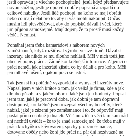
jestli opravdu je všechno pochopitelné, jestli když představujete
novou službu, jestli je opravdu dobře popsaná a zapadá do
celkové nabídky. Jestli lidé pochopí, na koho se mají obrátit
nebo co mají dělat pro to, aby u vás mohli nakoupit. Občas
musím lidi přesvědčovat, aby do popisků dávali i věci, které
jim přijdou samozřejmé. Mají dojem, že to prostě musí každý
vědět. Nemusí.
Pomáhal jsem třeba kamarádovi s náborem nových
zaměstnanců, když rozšiřoval výrobu ve své firmě. Dával si
inzeráty, ale nikdo se mu dlouho nehlásil. Měl v nich totiž jen
obecný popis práce a žádné konkrétnější informace. Zájemci o
práci neměli jak z inzerátů zjistit, co by dělali a pro koho. Měli
jen mlhavé tušení, o jakou práci se jedná.
Tak jsem si ho pořádně vyzpovídal a vymyslel inzeráty nové.
Napsal jsem v nich krátce o tom, jak velká je firma, kde a jak
dlouho působí a v jakém oboru. Jaké jsou její hodnoty. Popsal
jsem tam, jaká je pracovní doba, jak dobrá je tam dopravní
dostupnost, konkrétně jsem rozepsal všechny benefity, které
nabízí, jaké je zázemí pro zaměstnance i to, že odpověď mají
poslat přímo osobně jednateli. Většinu z těch věcí tam kamarád
ani nechtěl uvádět – že to je snad samozřejmé, že třeba mají v
práci kuchyňku s kávovarem, sprchy pro zaměstnance,
dotované obědy nebo že si jde práci na pár dní nezávazně na