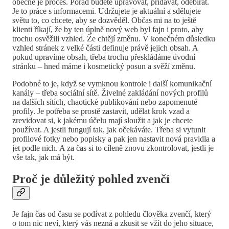
obecně je proces. Pořád budete upravovat, přidávat, odebírat.
Je to práce s informacemi. Udržujete je aktuální a sdělujete
světu to, co chcete, aby se dozvěděl. Občas mi na to ještě
klienti říkají, že by ten úplně nový web byl fajn i proto, aby
trochu osvěžili vzhled. Že chtějí změnu. V konečném důsledku
vzhled stránek z velké části definuje právě jejich obsah. A
pokud upravíme obsah, třeba trochu přeskládáme úvodní
stránku – hned máme i kosmetický posun a svěží změnu.
Podobné to je, když se vymknou kontrole i další komunikační
kanály – třeba sociální sítě. Živelné zakládání nových profilů
na dalších sítích, chaotické publikování nebo zapomenuté
profily. Je potřeba se prostě zastavit, udělat krok vzad a
zrevidovat si, k jakému účelu mají sloužit a jak je chcete
používat. A jestli fungují tak, jak očekáváte. Třeba si vytunit
profilové fotky nebo popisky a pak jen nastavit nová pravidla a
jet podle nich. A za čas si to cíleně znovu zkontrolovat, jestli je
vše tak, jak má být.
Proč je důležitý pohled zvenčí
Je fajn čas od času se podívat z pohledu člověka zvenčí, který
o tom nic neví, který vás nezná a zkusit se vžít do jeho situace,