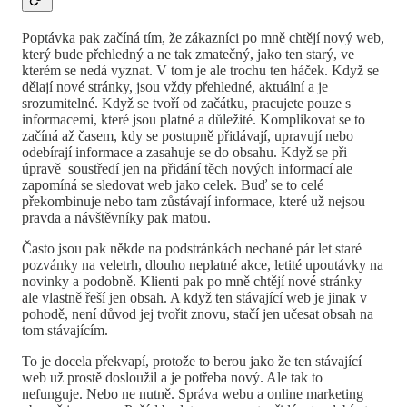
Poptávka pak začíná tím, že zákazníci po mně chtějí nový web,
který bude přehledný a ne tak zmatečný, jako ten starý, ve
kterém se nedá vyznat. V tom je ale trochu ten háček. Když se
dělají nové stránky, jsou vždy přehledné, aktuální a je
srozumitelné. Když se tvoří od začátku, pracujete pouze s
informacemi, které jsou platné a důležité. Komplikovat se to
začíná až časem, kdy se postupně přidávají, upravují nebo
odebírají informace a zasahuje se do obsahu. Když se při
úpravě soustředí jen na přidání těch nových informací ale
zapomíná se sledovat web jako celek. Buď se to celé
překombinuje nebo tam zůstávají informace, které už nejsou
pravda a návštěvníky pak matou.
Často jsou pak někde na podstránkách nechané pár let staré
pozvánky na veletrh, dlouho neplatné akce, letité upoutávky na
novinky a podobně. Klienti pak po mně chtějí nové stránky –
ale vlastně řeší jen obsah. A když ten stávající web je jinak v
pohodě, není důvod jej tvořit znovu, stačí jen učesat obsah na
tom stávajícím.
To je docela překvapí, protože to berou jako že ten stávající
web už prostě dosloužil a je potřeba nový. Ale tak to
nefunguje. Nebo ne nutně. Správa webu a online marketing