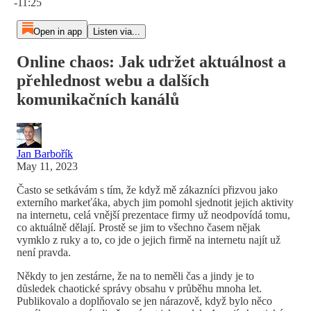
-11:25
Open in app
Listen via...
Online chaos: Jak udržet aktuálnost a
přehlednost webu a dalších
komunikačních kanálů
Jan Barbořík
May 11, 2023
Často se setkávám s tím, že když mě zákazníci přizvou jako
externího markeťáka, abych jim pomohl sjednotit jejich aktivity
na internetu, celá vnější prezentace firmy už neodpovídá tomu,
co aktuálně dělají. Prostě se jim to všechno časem nějak
vymklo z ruky a to, co jde o jejich firmě na internetu najít už
není pravda.
Někdy to jen zestárne, že na to neměli čas a jindy je to
důsledek chaotické správy obsahu v průběhu mnoha let.
Publikovalo a doplňovalo se jen nárazově, když bylo něco