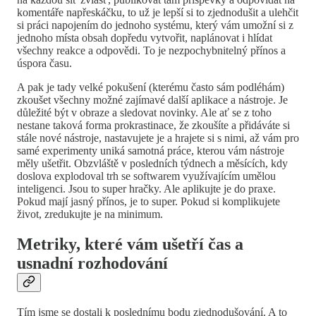
komentáře napřeskáčku, to už je lepší si to zjednodušit a ulehčit
si práci napojením do jednoho systému, který vám umožní si z
jednoho místa obsah dopředu vytvořit, naplánovat i hlídat
všechny reakce a odpovědi. To je nezpochybnitelný přínos a
úspora času.
A pak je tady velké pokušení (kterému často sám podléhám)
zkoušet všechny možné zajímavé další aplikace a nástroje. Je
důležité být v obraze a sledovat novinky. Ale ať se z toho
nestane taková forma prokrastinace, že zkoušíte a přidáváte si
stále nové nástroje, nastavujete je a hrajete si s nimi, až vám pro
samé experimenty uniká samotná práce, kterou vám nástroje
měly ušetřit. Obzvláště v posledních týdnech a měsících, kdy
doslova explodoval trh se softwarem využívajícím umělou
inteligenci. Jsou to super hračky. Ale aplikujte je do praxe.
Pokud mají jasný přínos, je to super. Pokud si komplikujete
život, zredukujte je na minimum.
Metriky, které vám ušetří čas a
usnadní rozhodování
Tím jsme se dostali k poslednímu bodu zjednodušování. A to