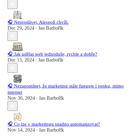
🎧 Neprodávej. Alespoň chvíli.
Dec 29, 2024
Jan Barbořík
•
🎧 Jak udělat web jednoduše, rychle a dobře?
Dec 13, 2024
Jan Barbořík
•
🎧 Nezapomínej, že marketing stále funguje i venku, mimo
internet
Nov 30, 2024
Jan Barbořík
•
🎧 Co lze v marketingu snadno automatizovat?
Nov 14, 2024
Jan Barbořík
•