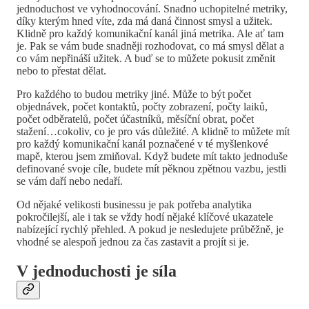
jednoduchost ve vyhodnocování. Snadno uchopitelné metriky,
díky kterým hned víte, zda má daná činnost smysl a užitek.
Klidně pro každý komunikační kanál jiná metrika. Ale ať tam
je. Pak se vám bude snadněji rozhodovat, co má smysl dělat a
co vám nepřináší užitek. A buď se to můžete pokusit změnit
nebo to přestat dělat.
Pro každého to budou metriky jiné. Může to být počet
objednávek, počet kontaktů, počty zobrazení, počty laiků,
počet odběratelů, počet účastníků, měsíční obrat, počet
stažení…cokoliv, co je pro vás důležité. A klidně to můžete mít
pro každý komunikační kanál poznačené v té myšlenkové
mapě, kterou jsem zmiňoval. Když budete mít takto jednoduše
definované svoje cíle, budete mít pěknou zpětnou vazbu, jestli
se vám daří nebo nedaří.
Od nějaké velikosti businessu je pak potřeba analytika
pokročilejší, ale i tak se vždy hodí nějaké klíčové ukazatele
nabízející rychlý přehled. A pokud je nesledujete průběžně, je
vhodné se alespoň jednou za čas zastavit a projít si je.
V jednoduchosti je síla