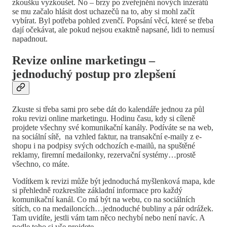
zkoušku vyzkoušet. No – brzy po zveřejnění nových inzerátů
se mu začalo hlásit dost uchazečů na to, aby si mohl začít
vybírat. Byl potřeba pohled zvenčí. Popsání věcí, které se třeba
dají očekávat, ale pokud nejsou exaktně napsané, lidi to nemusí
napadnout.
Revize online marketingu –
jednoduchý postup pro zlepšení
Zkuste si třeba sami pro sebe dát do kalendáře jednou za půl
roku revizi online marketingu. Hodinu času, kdy si cíleně
projdete všechny své komunikační kanály. Podíváte se na web,
na sociální sítě, na vzhled faktur, na transakční e-maily z e-
shopu i na podpisy svých odchozích e-mailů, na spuštěné
reklamy, firemní medailonky, rezervační systémy…prostě
všechno, co máte.
Vodítkem k revizi může být jednoduchá myšlenková mapa, kde
si přehledně rozkreslíte základní informace pro každý
komunikační kanál. Co má být na webu, co na sociálních
sítích, co na medailoncích…jednoduché bubliny a pár odrážek.
Tam uvidíte, jestli vám tam něco nechybí nebo není navíc. A
podle toho si vše projdete.