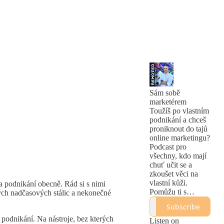
Sám sobě
marketérem
Toužíš po vlastním
podnikání a chceš
proniknout do tajů
online marketingu?
Podcast pro
všechny, kdo mají
chuť učit se a
zkoušet věci na
vlastní kůži.
 a podnikání obecně. Rád si s nimi
Pomůžu ti s
ných nadčasových stálic a nekonečné
orientací v záplavě
Subscribe
odborných
 podnikání. Na nástroje, bez kterých
informací na
Listen on