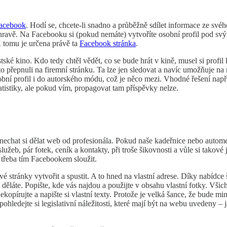
acebook
. Hodí se, chcete-li snadno a průběžně sdílet informace ze svéh
ké hravě. Na Facebooku si (pokud nemáte) vytvoříte osobní profil pod s
 K tomu je určena právě ta
Facebook stránka
.
ké kino. Kdo tedy chtěl vědět, co se bude hrát v kině, musel si profil ki
 přepnuli na firemní stránku. Ta lze jen sledovat a navíc umožňuje na 
bní profil i do autorského módu, což je něco mezi. Vhodné řešení např
tistiky, ale pokud vím, propagovat tam příspěvky nelze.
 nechat si dělat web od profesionála. Pokud naše kadeřnice nebo auto
služeb, pár fotek, ceník a kontakty, při troše šikovnosti a vůle si tako
třeba tím Facebookem sloužit.
 stránky vytvořit a spustit. A to hned na vlastní adrese. Díky nabídce 
o děláte. Popište, kde vás najdou a použijte v obsahu vlastní fotky. Všic
kopírujte a napište si vlastní texty. Protože je velká šance, že bude mi
pohledejte si legislativní náležitosti, které mají být na webu uvedeny –