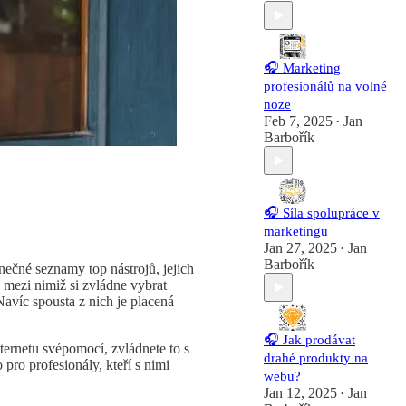
🎧 Marketing
profesionálů na volné
noze
Feb 7, 2025
Jan
•
Barbořík
🎧 Síla spolupráce v
marketingu
Jan 27, 2025
Jan
•
Barbořík
nečné seznamy top nástrojů, jejich
mezi nimiž si zvládne vybrat
Navíc spousta z nich je placená
🎧 Jak prodávat
nternetu svépomocí, zvládnete to s
drahé produkty na
 pro profesionály, kteří s nimi
webu?
Jan 12, 2025
Jan
•