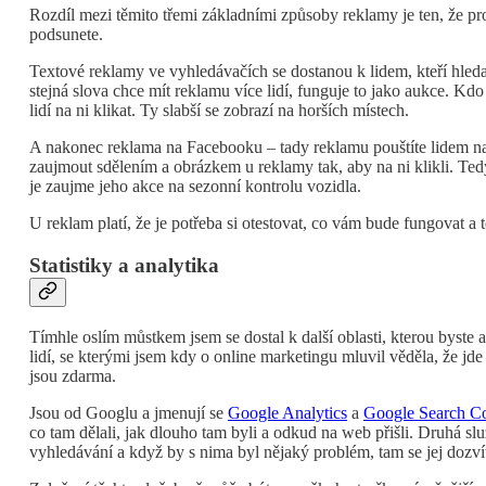
Rozdíl mezi těmito třemi základními způsoby reklamy je ten, že prop
podsunete.
Textové reklamy ve vyhledávačích se dostanou k lidem, kteří hleda
stejná slova chce mít reklamu více lidí, funguje to jako aukce. Kd
lidí na ni klikat. Ty slabší se zobrazí na horších místech.
A nakonec reklama na Facebooku – tady reklamu pouštíte lidem na zá
zaujmout sdělením a obrázkem u reklamy tak, aby na ni klikli. Ted
je zaujme jeho akce na sezonní kontrolu vozidla.
U reklam platí, že je potřeba si otestovat, co vám bude fungovat a
Statistiky a analytika
Tímhle oslím můstkem jsem se dostal k další oblasti, kterou byste
lidí, se kterými jsem kdy o online marketingu mluvil věděla, že jde 
jsou zdarma.
Jsou od Googlu a jmenují se
Google Analytics
a
Google Search C
co tam dělali, jak dlouho tam byli a odkud na web přišli. Druhá sl
vyhledávání a když by s nima byl nějaký problém, tam se jej dozví