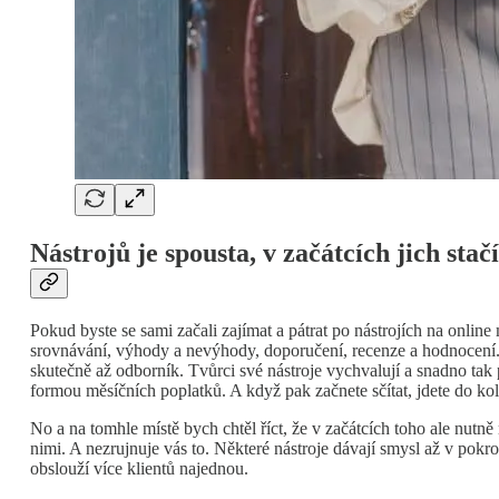
Nástrojů je spousta, v začátcích jich stač
Pokud byste se sami začali zajímat a pátrat po nástrojích na onlin
srovnávání, výhody a nevýhody, doporučení, recenze a hodnocení.
skutečně až odborník. Tvůrci své nástroje vychvalují a snadno tak 
formou měsíčních poplatků. A když pak začnete sčítat, jdete do kol
No a na tomhle místě bych chtěl říct, že v začátcích toho ale nutn
nimi. A nezrujnuje vás to. Některé nástroje dávají smysl až v pokro
obslouží více klientů najednou.