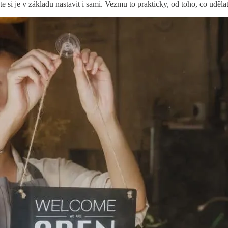
te si je v základu nastavit i sami. Vezmu to prakticky, od toho, co udělat