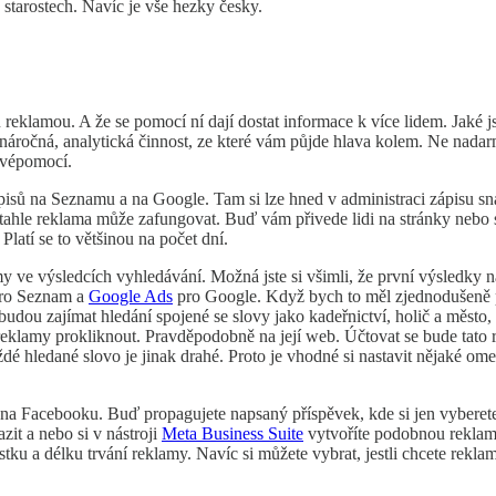
starostech. Navíc je vše hezky česky.
u reklamou. A že se pomocí ní dají dostat informace k více lidem. Jaké js
áročná, analytická činnost, ze které vám půjde hlava kolem. Ne nadar
 svépomocí.
isů na Seznamu a na Google. Tam si lze hned v administraci zápisu sn
Už tahle reklama může zafungovat. Buď vám přivede lidi na stránky nebo 
latí se to většinou na počet dní.
my ve výsledcích vyhledávání. Možná jste si všimli, že první výsledk
ro Seznam a
Google Ads
pro Google. Když bych to měl zjednodušeně pop
budou zajímat hledání spojené se slovy jako kadeřnictví, holič a město
 reklamy prokliknout. Pravděpodobně na její web. Účtovat se bude tato r
dé hledané slovo je jinak drahé. Proto je vhodné si nastavit nějaké om
 na Facebooku. Buď propagujete napsaný příspěvek, kde si jen vyberet
zit a nebo si v nástroji
Meta Business Suite
vytvoříte podobnou reklam
stku a délku trvání reklamy. Navíc si můžete vybrat, jestli chcete rek