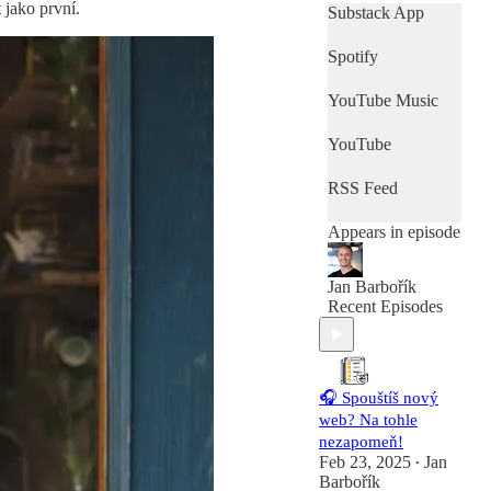
 jako první.
internetu. Naučím
Substack App
tě základy, se
kterými nastartuješ
Spotify
své podnikání na
internetu. Čeká tě
YouTube Music
srozumitelné
propojení
YouTube
businessu a
marketingu,
podané jednoduše
RSS Feed
a prakticky.
Čerpám ze své
Appears in episode
mnohaleté praxe
marketéra na volné
noze.
Jan Barbořík
Pro více tipů se
Recent Episodes
přihlas k odběru
newsletteru na
www.samsobemar
keterem.cz
🎧 Spouštíš nový
web? Na tohle
nezapomeň!
Feb 23, 2025
Jan
•
Barbořík