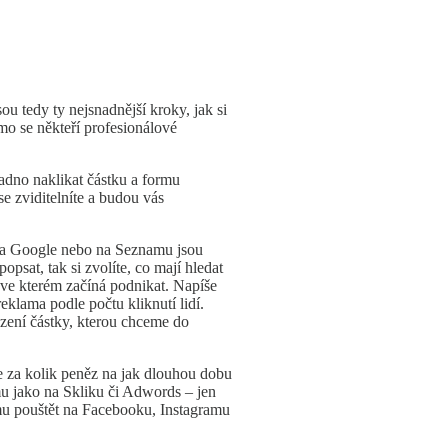
ou tedy ty nejsnadnější kroky, jak si
mo se někteří profesionálové
adno naklikat částku a formu
se zviditelníte a budou vás
y na Google nebo na Seznamu jsou
sat, tak si zvolíte, co mají hledat
, ve kterém začíná podnikat. Napíše
eklama podle počtu kliknutí lidí.
ezení částky, kterou chceme do
e za kolik peněz na jak dlouhou dobu
u jako na Skliku či Adwords – jen
lamu pouštět na Facebooku, Instagramu