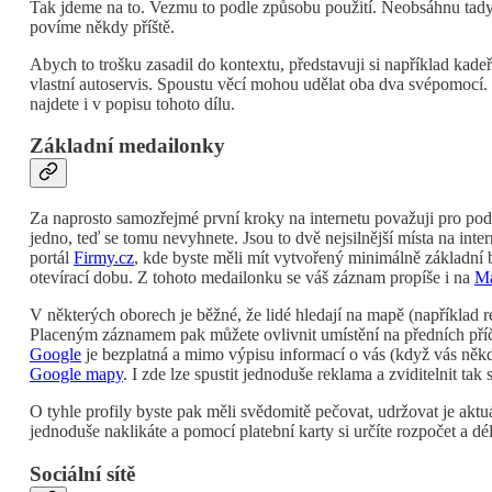
Tak jdeme na to. Vezmu to podle způsobu použití. Neobsáhnu tady vš
povíme někdy příště.
Abych to trošku zasadil do kontextu, představuji si například kadeřn
vlastní autoservis. Spoustu věcí mohou udělat oba dva svépomocí. T
najdete i v popisu tohoto dílu.
Základní medailonky
Za naprosto samozřejmé první kroky na internetu považuji pro pod
jedno, teď se tomu nevyhnete. Jsou to dvě nejsilnější místa na inte
portál
Firmy.cz
, kde byste měli mít vytvořený minimálně základní b
otevírací dobu. Z tohoto medailonku se váš záznam propíše i na
Ma
V některých oborech je běžné, že lidé hledají na mapě (například 
Placeným záznamem pak můžete ovlivnit umístění na předních příč
Google
je bezplatná a mimo výpisu informací o vás (když vás někd
Google mapy
. I zde lze spustit jednoduše reklama a zviditelnit tak
O tyhle profily byste pak měli svědomitě pečovat, udržovat je aktu
jednoduše naklikáte a pomocí platební karty si určíte rozpočet a dé
Sociální sítě