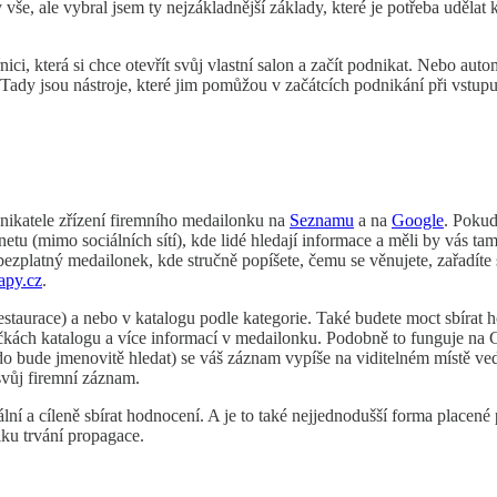
e, ale vybral jsem ty nejzákladnější základy, které je potřeba udělat 
ici, která si chce otevřít svůj vlastní salon a začít podnikat. Nebo aut
ady jsou nástroje, které jim pomůžou v začátcích podnikání při vstupu 
nikatele zřízení firemního medailonku na
Seznamu
a na
Google
. Pokud
rnetu (mimo sociálních sítí), kde lidé hledají informace a měli by vás 
ezplatný medailonek, kde stručně popíšete, čemu se věnujete, zařadíte s
py.cz
.
restaurace) a nebo v katalogu podle kategorie. Také budete moct sbírat
kách katalogu a více informací v medailonku. Podobně to funguje na 
o bude jmenovitě hledat) se váš záznam vypíše na viditelném místě ved
 svůj firemní záznam.
ální a cíleně sbírat hodnocení. A je to také nejjednodušší forma placen
lku trvání propagace.