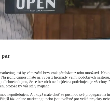
í pár
e marketing, asi by vám začal brzy zrak přecházet z toho množství. Neko
 Na jednu činnost máte na výběr z hromady velmi podobných nástrojů, 
podlehnete dojmu, že se bez nich neobejdete a potřebujete je všechny. 
en, protože by vás stály majlant.
ě moc nepotřebujete. A i když máte chuť se pustit do své propagace na i
čilejší fázi online marketingu nebo jsou tvořené pro velké projekty nebo