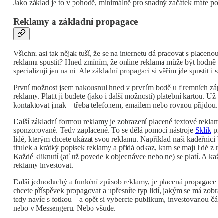
Jako základ je to v pohodě, minimálně pro snadný začátek máte po 
Reklamy a základní propagace
Všichni asi tak nějak tuší, že se na internetu dá pracovat s placeno
reklamu spustit? Hned zmíním, že online reklama může být hodně n
specializují jen na ni. Ale základní propagaci si věřím jde spustit i
První možnost jsem nakousnul hned v prvním bodě u firemních záp
reklamy. Platit ji budete (jako i další možnosti) platební kartou. 
kontaktovat jinak – třeba telefonem, emailem nebo rovnou přijdou. P
Další základní formou reklamy je zobrazení placené textové rekla
sponzorované. Tedy zaplacené. To se dělá pomocí nástroje
Sklik
p
lidé, kterým chcete ukázat svou reklamu. Například naši kadeřnici 
titulek a krátký popisek reklamy a přidá odkaz, kam se mají lidé z
Každé kliknutí (ať už povede k objednávce nebo ne) se platí. A kaž
reklamy investovat.
Další jednoduchý a funkční způsob reklamy, je placená propagace
chcete příspěvek propagovat a upřesníte typ lidí, jakým se má zobra
tedy navíc s fotkou – a opět si vyberete publikum, investovanou čá
nebo v Messengeru. Nebo všude.