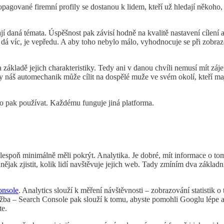
agované firemní profily se dostanou k lidem, kteří už hledají někoho, j
jí daná témata. Úspěšnost pak závisí hodně na kvalitě nastavení cílení
o dá víc, je vepředu. A aby toho nebylo málo, vyhodnocuje se při zobraz
kladě jejich charakteristiky. Tedy ani v danou chvíli nemusí mít zájem
y náš automechanik může cílit na dospělé muže ve svém okolí, kteří ma
 to pak používat. Každému funguje jiná platforma.
 alespoň minimálně měli pokrýt. Analytika. Je dobré, mít informace o t
nějak zjistit, kolik lidí navštěvuje jejich web. Tady zmíním dva základní
onsole
. Analytics slouží k měření návštěvnosti – zobrazování statistik o t
užba – Search Console pak slouží k tomu, abyste pomohli Googlu lépe a 
te.