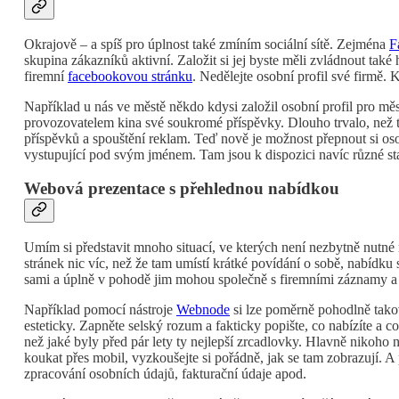
Okrajově – a spíš pro úplnost také zmíním sociální sítě. Zejména
F
skupina zákazníků aktivní. Založit si jej byste měli zvládnout ta
firemní
facebookovou stránku
. Nedělejte osobní profil své firmě.
Například u nás ve městě někdo kdysi založil osobní profil pro městs
provozovatelem kina své soukromé příspěvky. Dlouho trvalo, než to
příspěvků a spouštění reklam. Teď nově je možnost přepnout si oso
vystupující pod svým jménem. Tam jsou k dispozici navíc různé sta
Webová prezentace s přehlednou nabídkou
Umím si představit mnoho situací, ve kterých není nezbytně nutné
stránek nic víc, než že tam umístí krátké povídání o sobě, nabídku 
sami a úplně v pohodě jim mohou společně s firemními záznamy a 
Například pomocí nástroje
Webnode
si lze poměrně pohodlně takové
esteticky. Zapněte selský rozum a fakticky popište, co nabízíte a c
než jaké byly před pár lety ty nejlepší zrcadlovky. Hlavně nikoho ne
koukat přes mobil, vyzkoušejte si pořádně, jak se tam zobrazují. A 
zpracování osobních údajů, fakturační údaje apod.