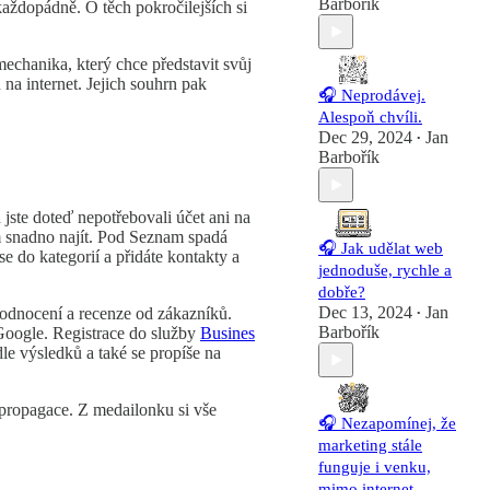
Barbořík
každopádně. O těch pokročilejších si
omechanika, který chce představit svůj
na internet. Jejich souhrn pak
🎧 Neprodávej.
Alespoň chvíli.
Dec 29, 2024
Jan
•
Barbořík
 jste doteď nepotřebovali účet ani na
tam snadno najít. Pod Seznam spadá
🎧 Jak udělat web
e do kategorií a přidáte kontakty a
jednoduše, rychle a
dobře?
Dec 13, 2024
Jan
 hodnocení a recenze od zákazníků.
•
Barbořík
Google. Registrace do služby
Busines
le výsledků a také se propíše na
é propagace. Z medailonku si vše
🎧 Nezapomínej, že
marketing stále
funguje i venku,
mimo internet