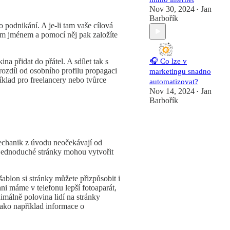
Nov 30, 2024
Jan
•
Barbořík
o podnikání. A je-li tam vaše cílová
vým jménem a pomocí něj pak založíte
na přidat do přátel. A sdílet tak s
🎧 Co lze v
rozdíl od osobního profilu propagaci
marketingu snadno
íklad pro freelancery nebo tvůrce
automatizovat?
Nov 14, 2024
Jan
•
Barbořík
mechanik z úvodu neočekávají od
vé jednoduché stránky mohou vytvořit
šablon si stránky můžete přizpůsobit i
hni máme v telefonu lepší fotoaparát,
nimálně polovina lidí na stránky
 jako například informace o