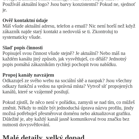
Používáš aktuální logo? Jsou barvy konzistentní? Pokud ne, sjednoť
je.
Ověř kontaktní údaje
Máš všude aktuální adresu, telefon a email? Nic není horší než když
zákazník najde starý kontakt a nedovolá se ti. Zkontroluj to
systematicky všude.
Slaď popis činnosti
Popisuješ svou činnost všude stejně? Je aktuální? Nebo máš na
každém kanálu jiný způsob, jak vysvětluješ, co děláš? Jednotný
popis pomáhá zákazníkům rychleji pochopit tvou nabídku.
Propoj kanály navzájem
Odkazuješ ze svého webu na sociální sítě a naopak? Jsou všechny
odkazy funkční a vedou na správná místa? Vytvoř síť propojených
kanálů, které se vzájemně posilují.
Pokud zjistíš, že něco není v pořádku, zamysli se nad tím, co můžeš
změnit. Někdy to může být jednoduchá úprava názvu profilu, jindy
možná potřebuješ přesměrovat doménu nebo aktualizovat grafiku.
Důležité je, aby každý kanál jasně komunikoval tvou značku bez
nutnosti dovysvětlování.
Malé detaily, velký dopad