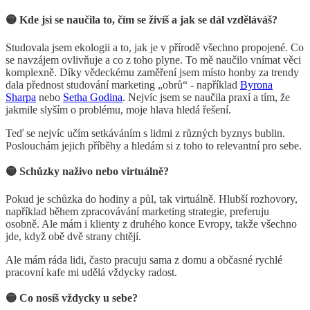
🟡 Kde jsi se naučila to, čím se živíš a jak se dál vzděláváš?
Studovala jsem ekologii a to, jak je v přírodě všechno propojené. Co
se navzájem ovlivňuje a co z toho plyne. To mě naučilo vnímat věci
komplexně. Díky vědeckému zaměření jsem místo honby za trendy
dala přednost studování marketing „obrů“ - například
Byrona
Sharpa
nebo
Setha Godina
. Nejvíc jsem se naučila praxí a tím, že
jakmile slyším o problému, moje hlava hledá řešení.
Teď se nejvíc učím setkáváním s lidmi z různých byznys bublin.
Poslouchám jejich příběhy a hledám si z toho to relevantní pro sebe.
🟡 Schůzky naživo nebo virtuálně?
Pokud je schůzka do hodiny a půl, tak virtuálně. Hlubší rozhovory,
například během zpracovávání marketing strategie, preferuju
osobně. Ale mám i klienty z druhého konce Evropy, takže všechno
jde, když obě dvě strany chtějí.
Ale mám ráda lidi, často pracuju sama z domu a občasné rychlé
pracovní kafe mi udělá vždycky radost.
🟡 Co nosíš vždycky u sebe?