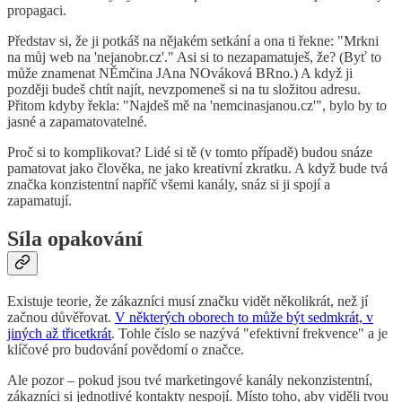
propagaci.
Představ si, že ji potkáš na nějakém setkání a ona ti řekne: "Mrkni
na můj web na 'nejanobr.cz'." Asi si to nezapamatuješ, že? (Byť to
může znamenat NĚmčina JAna NOváková BRno.) A když ji
později budeš chtít najít, nevzpomeneš si na tu složitou adresu.
Přitom kdyby řekla: "Najdeš mě na 'nemcinasjanou.cz'", bylo by to
jasné a zapamatovatelné.
Proč si to komplikovat? Lidé si tě (v tomto případě) budou snáze
pamatovat jako člověka, ne jako kreativní zkratku. A když bude tvá
značka konzistentní napříč všemi kanály, snáz si ji spojí a
zapamatují.
Síla opakování
Existuje teorie, že zákazníci musí značku vidět několikrát, než jí
začnou důvěřovat.
V některých oborech to může být sedmkrát, v
jiných až třicetkrát
. Tohle číslo se nazývá "efektivní frekvence" a je
klíčové pro budování povědomí o značce.
Ale pozor – pokud jsou tvé marketingové kanály nekonzistentní,
zákazníci si jednotlivé kontakty nespojí. Místo toho, aby viděli tvou