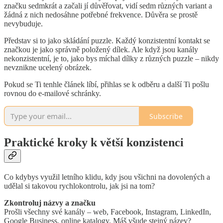
značku sedmkrát a začali jí důvěřovat, vidí sedm různých variant a
žádná z nich nedosáhne potřebné frekvence. Důvěra se prostě
nevybuduje.
Představ si to jako skládání puzzle. Každý konzistentní kontakt se
značkou je jako správně položený dílek. Ale když jsou kanály
nekonzistentní, je to, jako bys míchal dílky z různých puzzle – nikdy
nevznikne ucelený obrázek.
Pokud se Ti tenhle článek líbí, přihlas se k odběru a další Ti pošlu
rovnou do e-mailové schránky.
Subscribe
Praktické kroky k větší konzistenci
Co kdybys využil letního klidu, kdy jsou všichni na dovolených a
udělal si takovou rychlokontrolu, jak jsi na tom?
Zkontroluj názvy a značku
Prošli všechny své kanály – web, Facebook, Instagram, LinkedIn,
Google Business, online katalogy. Máš všude stejný název?