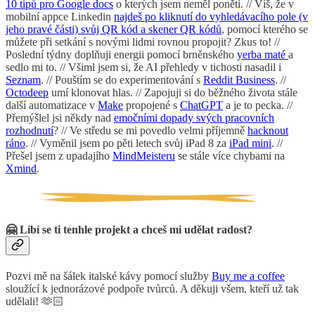
10 tipů pro Google docs
o kterých jsem neměl ponětí. // Víš, že v
mobilní appce Linkedin
najdeš po kliknutí do vyhledávacího pole (v
jeho pravé části) svůj QR kód a skener QR kódů
, pomocí kterého se
můžete při setkání s novými lidmi rovnou propojit? Zkus to! //
Poslední týdny doplňuji energii pomocí brněnského
yerba maté
a
sedlo mi to. // Všiml jsem si, že AI přehledy v tichosti nasadil i
Seznam
. // Pouštím se do experimentování s
Reddit Business
. //
Octodeep
umí klonovat hlas. // Zapojuji si do běžného života stále
další automatizace v
Make
propojené s
ChatGPT
a je to pecka. //
Přemýšlel jsi někdy nad
emočními dopady svých pracovních
rozhodnutí
? // Ve středu se mi povedlo velmi příjemně
hacknout
ráno
. // Vyměnil jsem po pěti letech svůj iPad 8 za
iPad mini
. //
Přešel jsem z upadajího
MindMeisteru
se stále více chybami na
Xmind
.
🤗 Líbí se ti tenhle projekt a chceš mi udělat radost?
Pozvi mě na šálek italské kávy pomocí služby
Buy me a coffee
sloužící k jednorázové podpoře tvůrců. A děkuji všem, kteří už tak
udělali! 🫶🏻