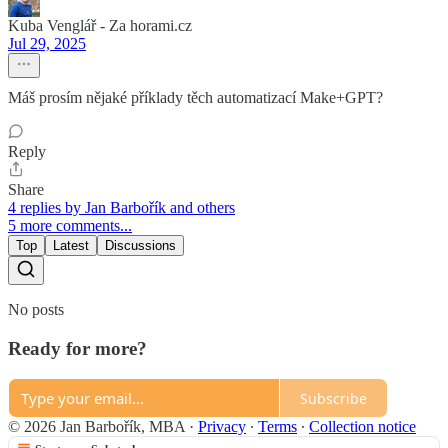
Kuba Venglář - Za horami.cz
Jul 29, 2025
Máš prosím nějaké příklady těch automatizací Make+GPT?
Reply
Share
4 replies by Jan Barbořík and others
5 more comments...
Top
Latest
Discussions
No posts
Ready for more?
Subscribe
© 2026 Jan Barbořík, MBA
·
Privacy
∙
Terms
∙
Collection notice