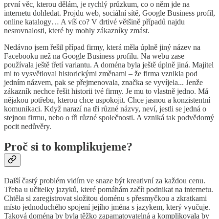
první věc, kterou dělám, je rychlý průzkum, co o něm jde na
internetu dohledat. Projdu web, sociální sítě, Google Business profil,
online katalogy… A víš co? V drtivé většině případů najdu
nesrovnalosti, které by mohly zákazníky zmást.
Nedávno jsem řešil případ firmy, která měla úplně jiný název na
Facebooku než na Google Business profilu. Na webu zase
používala ještě třetí variantu. A doména byla ještě úplně jiná. Majitel
mi to vysvětloval historickými změnami – že firma vznikla pod
jedním názvem, pak se přejmenovala, značka se vyvíjela... Jenže
zákazník nechce řešit historii tvé firmy. Je mu to vlastně jedno. Má
nějakou potřebu, kterou chce uspokojit. Chce jasnou a konzistentní
komunikaci. Když narazí na tři různé názvy, neví, jestli se jedná o
stejnou firmu, nebo o tři různé společnosti. A vzniká tak podvědomý
pocit nedůvěry.
Proč si to komplikujeme?
Další častý problém vidím ve snaze být kreativní za každou cenu.
Třeba u učitelky jazyků, které pomáhám začít podnikat na internetu.
Chtěla si zaregistrovat složitou doménu s přesmyčkou a zkratkami
místo jednoduchého spojení jejího jména s jazykem, který vyučuje.
Taková doména by byla těžko zapamatovatelná a komplikovala by