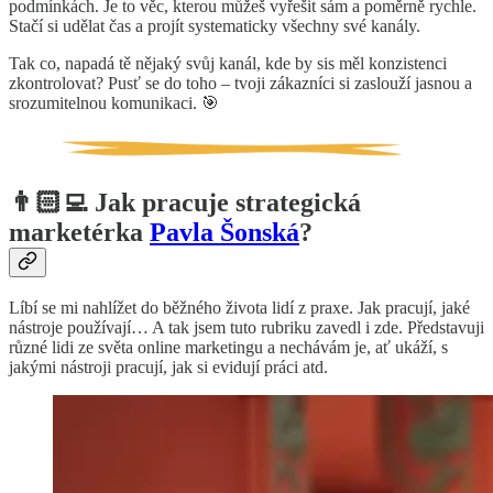
podmínkách. Je to věc, kterou můžeš vyřešit sám a poměrně rychle.
Stačí si udělat čas a projít systematicky všechny své kanály.
Tak co, napadá tě nějaký svůj kanál, kde by sis měl konzistenci
zkontrolovat? Pusť se do toho – tvoji zákazníci si zaslouží jasnou a
srozumitelnou komunikaci. 🎯
👨🏻‍💻 Jak pracuje strategická
marketérka
Pavla Šonská
?
Líbí se mi nahlížet do běžného života lidí z praxe. Jak pracují, jaké
nástroje používají… A tak jsem tuto rubriku zavedl i zde. Představuji
různé lidi ze světa online marketingu a nechávám je, ať ukáží, s
jakými nástroji pracují, jak si evidují práci atd.