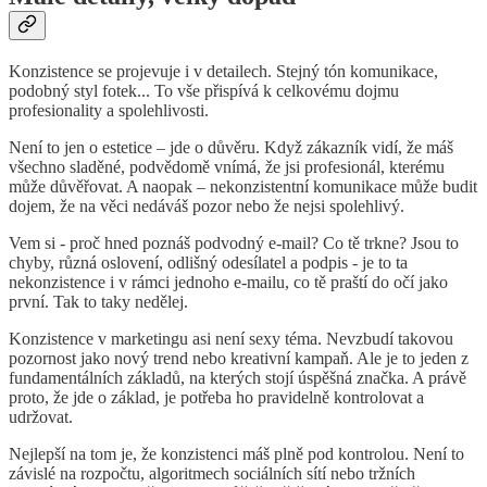
Konzistence se projevuje i v detailech. Stejný tón komunikace,
podobný styl fotek... To vše přispívá k celkovému dojmu
profesionality a spolehlivosti.
Není to jen o estetice – jde o důvěru. Když zákazník vidí, že máš
všechno sladěné, podvědomě vnímá, že jsi profesionál, kterému
může důvěřovat. A naopak – nekonzistentní komunikace může budit
dojem, že na věci nedáváš pozor nebo že nejsi spolehlivý.
Vem si - proč hned poznáš podvodný e-mail? Co tě trkne? Jsou to
chyby, různá oslovení, odlišný odesílatel a podpis - je to ta
nekonzistence i v rámci jednoho e-mailu, co tě praští do očí jako
první. Tak to taky nedělej.
Konzistence v marketingu asi není sexy téma. Nevzbudí takovou
pozornost jako nový trend nebo kreativní kampaň. Ale je to jeden z
fundamentálních základů, na kterých stojí úspěšná značka. A právě
proto, že jde o základ, je potřeba ho pravidelně kontrolovat a
udržovat.
Nejlepší na tom je, že konzistenci máš plně pod kontrolou. Není to
závislé na rozpočtu, algoritmech sociálních sítí nebo tržních