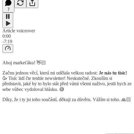
7
Article voiceover
0:00
-7:19
Ahoj markeťáku! 👋🏻
Začnu jednou věcí, která mi udělala velkou radost:
Je nás tu tisíc!
🥳 Tisíc lidí čte tenhle newsletter! Neskutečné. Zkouším si
představit, jaké by to bylo stát před vámi všemi naživo, jestli bych ze
sebe vůbec vydoloval hlásku. 😅
Díky, že i ty jsi toho součástí, děkuji za důvěru. Vážím si toho. 🙏🏻