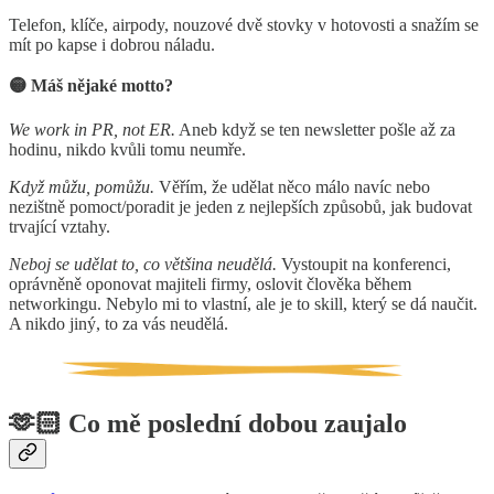
Telefon, klíče, airpody, nouzové dvě stovky v hotovosti a snažím se
mít po kapse i dobrou náladu.
🟡 Máš nějaké motto?
We work in PR, not ER.
Aneb když se ten newsletter pošle až za
hodinu, nikdo kvůli tomu neumře.
Když můžu, pomůžu.
Věřím, že udělat něco málo navíc nebo
nezištně pomoct/poradit je jeden z nejlepších způsobů, jak budovat
trvající vztahy.
Neboj se udělat to, co většina neudělá.
Vystoupit na konferenci,
oprávněně oponovat majiteli firmy, oslovit člověka během
networkingu. Nebylo mi to vlastní, ale je to skill, který se dá naučit.
A nikdo jiný, to za vás neudělá.
🫶🏻 Co mě poslední dobou zaujalo