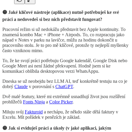
🟡 Jaké klíčové nástroje (aplikace) nutně potřebuješ ke své
práci a nedovedeš si bez nich představit fungovat?
Pracovní režim si už nedokážu představit bez Apple kontinuity. To
znamená kombo Mac + iPhone + Airpods. To, co rozpracuju jako
nápad v Notes v parku na lavičce, můžu za hodinu dokončit u
pracovního stolu. Je to pro mě klíčové, protože ty nejlepší myšlenky
často vzniknou mimo.
To, že ke svojí práci potřebuju Google kalendář, Google Disk nebo
Google Meet asi není žádné překvapení. Hodně jsem si ke
komunikaci oblíbila desktopovou verzi WhatsAppu.
Dneska se už neobejdu bez LLM AI, teď konkrétně testuju na co je
dobrý
Claude
v porovnání s
ChatGPT
.
Dvě malé featury, které mi extrémně usnadňují život jsou rozšíření
prohlížečů
Fonts Ninja
a
Color Picker
.
Miluju svůj
Fakturoid
a nechápu, že někdo stále dělá faktury v
Excelu. Mít pořádek v penězích je základ.
🟡 Jak si eviduješ práci a úkoly (v jaké aplikaci, jakým