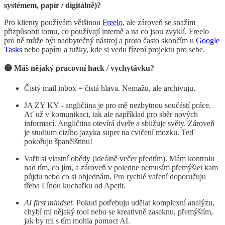
systémem, papír / digitálně)?
Pro klienty používám většinou
Freelo
, ale zároveň se snažím
přizpůsobit tomu, co používají interně a na co jsou zvyklí. Freelo
pro ně může být nadbytečný nástroj a proto často skončím u
Google
Tasks
nebo papíru a tužky, kde si vedu řízení projektu pro sebe.
🟡 Máš nějaký pracovní hack / vychytávku?
Čistý mail inbox = čistá hlava. Nemažu, ale archivuju.
JA ZY KY - angličtina je pro mě nezbytnou součástí práce.
Ať už v komunikaci, tak ale například pro sběr nových
informací. Angličtina otevírá dveře a sbližuje světy. Zároveň
je studium cizího jazyka super na cvičení mozku. Teď
pokořuju španělštinu!
Vařit si vlastní obědy (ideálně večer předtím). Mám kontrolu
nad tím, co jím, a zároveň v poledne nemusím přemýšlet kam
půjdu nebo co si objednám. Pro rychlé vaření doporučuju
třeba Línou kuchařku od Apetit.
AI first mindset.
Pokud potřebuju udělat komplexní analýzu,
chybí mi nějaký tool nebo se kreativně zaseknu, přemýšlím,
jak by mi s tím mohla pomoct AI.