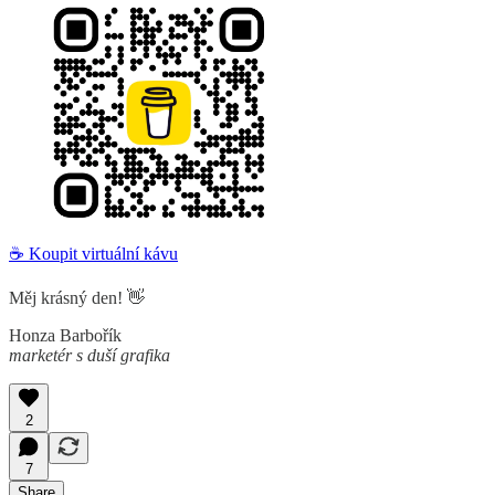
☕ Koupit virtuální kávu
Měj krásný den! 👋
Honza Barbořík
marketér s duší grafika
2
7
Share