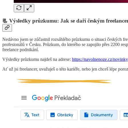
📃 Výsledky průzkumu: Jak se daří českým freelanc
Nedávno jsem se zúčastnil rozsáhlého průzkumu o situaci českých free
profesionálů v Česku. Průzkum, do kterého se zapojilo přes 2200 respo
freelance podnikání.
Výsledky průzkumu najdeš na adrese:
https://navolnenoze.cz/novinky
Ať už jsi freelancer, uvažuješ o této kariéře, nebo jen chceš lépe po