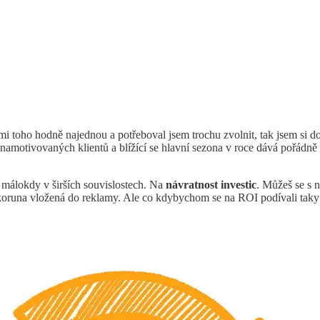
mi toho hodně najednou a potřeboval jsem trochu zvolnit, tak jsem si dov
amotivovaných klientů a blížící se hlavní sezona v roce dává pořádně za
 málokdy v širších souvislostech. Na
návratnost investic
. Můžeš se s 
 koruna vložená do reklamy. Ale co kdybychom se na ROI podívali taky