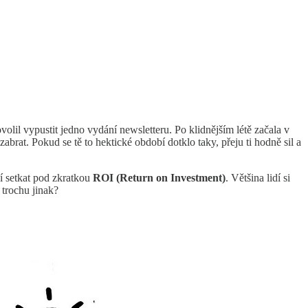
olil vypustit jedno vydání newsletteru. Po klidnějším létě začala v
brat. Pokud se tě to hektické období dotklo taky, přeju ti hodně sil a
ní setkat pod zkratkou
ROI (Return on Investment)
. Většina lidí si
 trochu jinak?