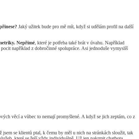
 přinese?
Jaký užitek bude pro mě mít, když si udělám profil na další
metriky. Nepřímé
, které je potřeba také brát v úvahu. Například
 pocit například z dobročinné spolupráce. Asi jednoduše vymyslíš
ových věcí a vůbec to nemají promyšlené. A když se jich zeptám, co z
 jsem se klientů ptal, k čemu by měl u nich na stránkách sloužit, tak
užeb, které se řeší vždy individuálně. Už jen nakrmit chatbota