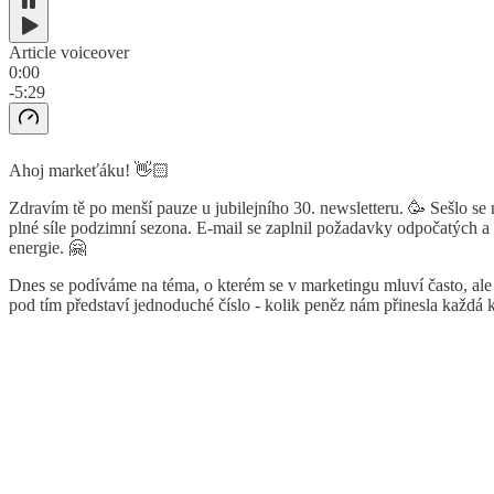
Article voiceover
0:00
-5:29
Ahoj markeťáku! 👋🏻
Zdravím tě po menší pauze u jubilejního 30. newsletteru. 🥳 Sešlo se 
plné síle podzimní sezona. E-mail se zaplnil požadavky odpočatých a n
energie. 🤗
Dnes se podíváme na téma, o kterém se v marketingu mluví často, ale
pod tím představí jednoduché číslo - kolik peněz nám přinesla každá