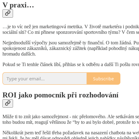
V praxi…
…je to víc než jen marketingová metrika. V životě marketéra i podnik
sociální síti? Co mi přinese sponzorování sportovního týmu? V čem se
Nejjednodušší výpočty jsou samozřejmě ty finanční. O tom žádná. Pustí
spokojenost zákazníků, zákaznický zážitek (například pohodlný nákup
hromadu dalších.
Pokud se Ti tenhle článek líbí, přihlas se k odběru a další Ti pošlu r
Subscribe
ROI jako pomocník při rozhodování
Může ti to znít jako samozřejmost - nic přelomového. Ale setkávám se
toho budou mít, reagují většinou že “by to asi bylo dobré, protože to 
Několikrát jsem teď řešil třeba požadavek na nasazení chatbota na web
mi řekli, že by měl dávat odpovědi ohledně jejich nabídky návštěvník