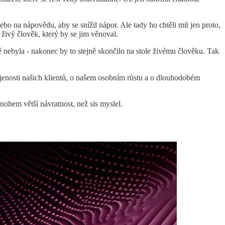
o na nápovědu, aby se snížil nápor. Ale tady ho chtěli mít jen proto,
 živý člověk, který by se jim věnoval.
ě nebyla - nakonec by to stejně skončilo na stole živému člověku. Tak
kojenosti našich klientů, o našem osobním růstu a o dlouhodobém
mnohem větší návratnost, než sis myslel.