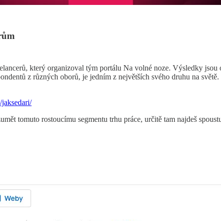
erům
lancerů, který organizoval tým portálu Na volné noze. Výsledky jsou op
ndentů z různých oborů, je jedním z největších svého druhu na světě. N
/jaksedari/
rozumět tomuto rostoucímu segmentu trhu práce, určitě tam najdeš spous