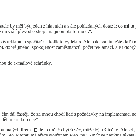
atele by měl být jeden z hlavních a stále pokládaných dotazů:
co mi to
 mi vrátí převod e-shopu na jinou platformu? 🤔
š reklamu a spočítáš si, kolik to vydělalo. Ale pak jsou tu ještě
další 
), dobré jméno, spokojenost zaměstnanců, počet reklamací, ale i dobrý
ovnou do e-mailové schránky.
 čím dál častěji, že za mnou chodí lidé s požadavky na implementaci n
viděli u konkurence”.
u malých firem. 🤖 Je to určitě chytrá věc, může být užitečný. Ale když
ům. No, k tomu má přece sloužit ten web, ne? Navíc se nabídka týkala sl