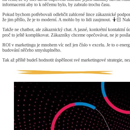
informacemi aby to k něčemu bylo, by zabralo trochu času.
Pokud bychom potřebovali odlehčit zahlcené lince zákaznické podpory,
že jim přišlo, že je to moderní. A mohlo by to lidi zaujmout. 🤷🏻 Nak
Takže ne chatbot, ale zákaznický chat. A jasné, konkrétní kontaktní ú
proč to ještě komplikovat. Zákazníky chceme opečovávat, ne je posíla
ROI v marketingu je mnohem víc než jen číslo v excelu. Je to o energ
budování něčeho smysluplného.
Tak až příště budeš hodnotit úspěšnost své marketingové strategie, nez