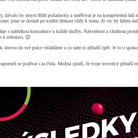
 dávalo by smysl třídit požadavky a směřovat je na kompetentní lidi neb
onec jsme se dostali po krátké diskusi vždy k tomu, že víc by lidem dal
daje s nabídkou konzultace u každé služby. Návratnost u chatbota prost
t k robotovi. 😉
ii, kterou do své práce vkládáme a co nám to přináší zpět. Je to o spo
apomeň se podívat i za čísla. Možná zjistíš, že tvoje investice přináší 