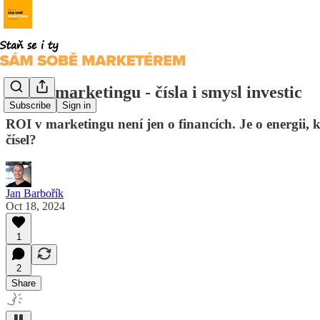
ROI v marketingu - čísla i smysl investic
Subscribe
Sign in
ROI v marketingu není jen o financích. Je o energii,
čísel?
Jan Barbořík
Oct 18, 2024
1
2
Share