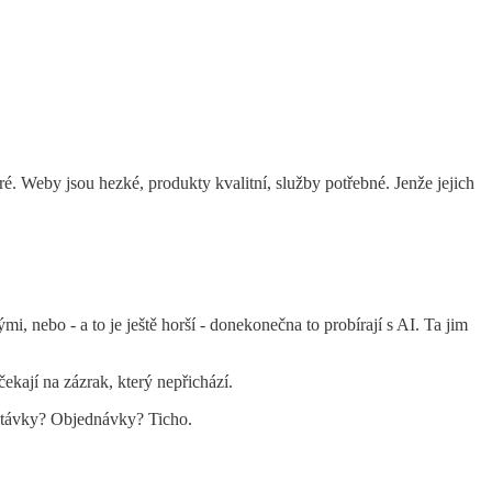
ré. Weby jsou hezké, produkty kvalitní, služby potřebné. Jenže jejich
mi, nebo - a to je ještě horší - donekonečna to probírají s AI. Ta jim
čekají na zázrak, který nepřichází.
optávky? Objednávky? Ticho.