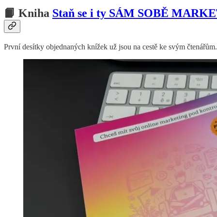
📙 Kniha
Staň se i ty SÁM SOBĚ MAR
První desítky objednaných knížek už jsou na cestě ke svým čtenářům. P