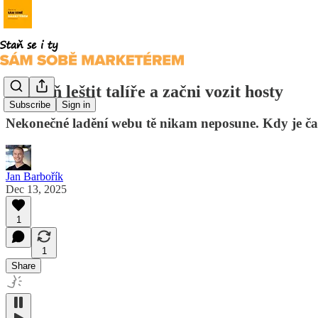
Přestaň leštit talíře a začni vozit hosty
Subscribe
Sign in
Nekonečné ladění webu tě nikam neposune. Kdy je čas p
Jan Barbořík
Dec 13, 2025
1
1
Share