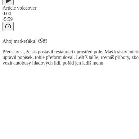
Article voiceover
0:00
-5:59
Ahoj markeťáku! 👋🏻
Představ si, že sis postavil restauraci uprostřed pole. Máš krásný inte
upravil popisek, tohle přeformuloval. Leštíš talíře, rovnáš příbory, zk
vozit autobusy hladových lidí, pořád jen ladíš menu.