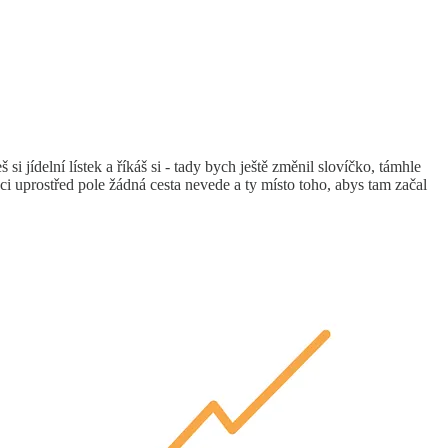
i jídelní lístek a říkáš si - tady bych ještě změnil slovíčko, támhle
raci uprostřed pole žádná cesta nevede a ty místo toho, abys tam začal