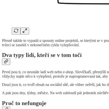
Přesně takhle to vypadá u spousty online projektů, se kterými se v pra
tvůrci se zasekli v nekonečném cyklu vylepšování.
Dva typy lidí, kteří se v tom točí
První jsou ti, co neustále ladí web nebo e-shop. Slovíčkaří, přemýšlí n
vždycky najde něco k vylepšení, protože je naprogramovaná tak, aby t
Druzí jsou ti, co tvoří obsah na sociální sítě, ale vůbec neřeší, jak ho
A pak jsou dny, týdny, měsíce. Na web zabloudí pár jednotek návštěv
Proč to nefunguje