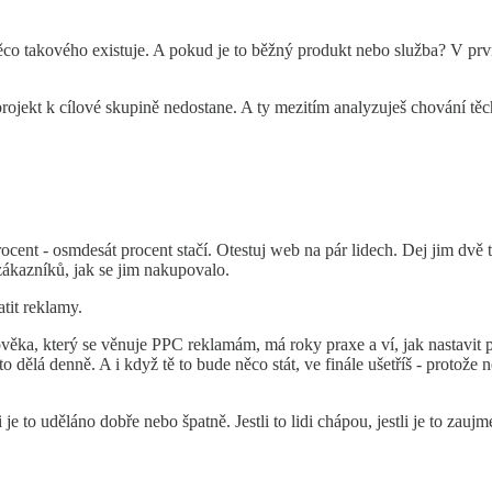
že něco takového existuje. A pokud je to běžný produkt nebo služba? V pr
jekt k cílové skupině nedostane. A ty mezitím analyzuješ chování těch p
procent - osmdesát procent stačí. Otestuj web na pár lidech. Dej jim dvě t
zákazníků, jak se jim nakupovalo.
tit reklamy.
ověka, který se věnuje PPC reklamám, má roky praxe a ví, jak nastavit p
 dělá denně. A i když tě to bude něco stát, ve finále ušetříš - protože
to uděláno dobře nebo špatně. Jestli to lidi chápou, jestli je to zaujme,