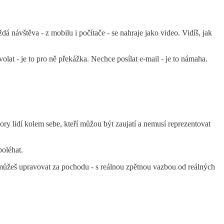
á návštěva - z mobilu i počítače - se nahraje jako video. Vidíš, jak
lat - je to pro ně překážka. Nechce posílat e-mail - je to námaha.
y lidí kolem sebe, kteří můžou být zaujatí a nemusí reprezentovat
poléhat.
ní můžeš upravovat za pochodu - s reálnou zpětnou vazbou od reálných