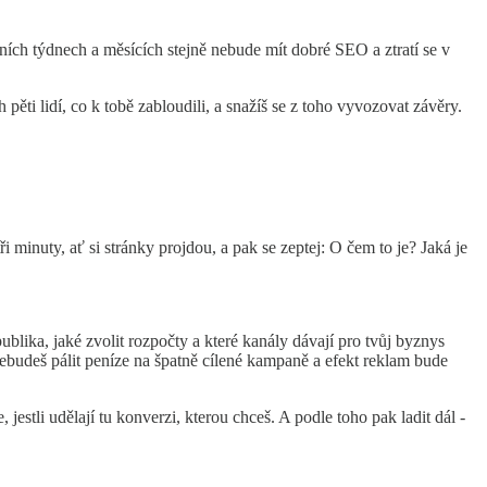
vních týdnech a měsících stejně nebude mít dobré SEO a ztratí se v
ěti lidí, co k tobě zabloudili, a snažíš se z toho vyvozovat závěry.
ři minuty, ať si stránky projdou, a pak se zeptej: O čem to je? Jaká je
ublika, jaké zvolit rozpočty a které kanály dávají pro tvůj byznys
 nebudeš pálit peníze na špatně cílené kampaně a efekt reklam bude
 jestli udělají tu konverzi, kterou chceš. A podle toho pak ladit dál -