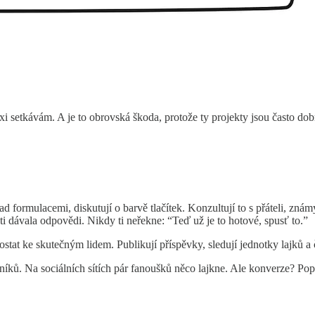
xi setkávám. A je to obrovská škoda, protože ty projekty jsou často dob
ad formulacemi, diskutují o barvě tlačítek. Konzultují to s přáteli, známý
i dávala odpovědi. Nikdy ti neřekne: “Teď už je to hotové, spusť to.”
 dostat ke skutečným lidem. Publikují příspěvky, sledují jednotky lajků a 
níků. Na sociálních sítích pár fanoušků něco lajkne. Ale konverze? P