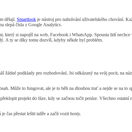
am dělají.
Smartlook
je nástroj pro nahrávání uživatelského chování. Každ
na slepá čísla z Google Analytics.
t, který si napojíš na web, Facebook i WhatsApp. Spousta lidí nechce vo
ý. A ty se díky tomu dozvíš, kdyby někde byl problém.
 žádné podklady pro rozhodování. Jsi odkázaný na svůj pocit, na názor
sah. Může to fungovat, ale je to běh na dlouhou trať a nejde se na to s
i překlopit projekt do fáze, kdy se začnou točit peníze. Všechno ostat
čas přestat leštit talíře a začít vozit hosty.