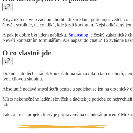
Když už ti na web začnou chodit lidi z reklam, potřebuješ vědět, co t
člověk scrolluje, na co kliká, kde jezdí kurzorem. Nejsi odkázaný jen 
A pak je dobré být lidem nablízku.
Smartsupp
je český zákaznický cha
Nevěří kontaktním formulářům. Ale napsat do chatu? To zvládne každ
O co vlastně jde
Dokud si do těch stránek koukáš doma sám a nikdo tam nechodí, nemáš
tvou cílovou skupinu.
Absolutně nedává smysl šetřit peníze a spoléhat se jen na organický ob
Místo nekonečného ladění slovíček a tlačítek je potřeba co nejrychlej
lidí.
Tak co - máš projekt, který je připravený na osmdesát procent? Možná je 