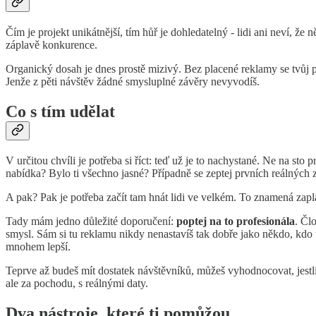
Čím je projekt unikátnější, tím hůř je dohledatelný - lidi ani neví, 
záplavě konkurence.
Organický dosah je dnes prostě mizivý. Bez placené reklamy se tvůj pro
Jenže z pěti návštěv žádné smysluplné závěry nevyvodíš.
Co s tím udělat
V určitou chvíli je potřeba si říct: teď už je to nachystané. Ne na sto 
nabídka? Bylo ti všechno jasné? Případně se zeptej prvních reálných 
A pak? Pak je potřeba začít tam hnát lidi ve velkém. To znamená zapla
Tady mám jedno důležité doporučení:
poptej na to profesionála
. Čl
smysl. Sám si tu reklamu nikdy nenastavíš tak dobře jako někdo, kdo to
mnohem lepší.
Teprve až budeš mít dostatek návštěvníků, můžeš vyhodnocovat, jestli je 
ale za pochodu, s reálnými daty.
Dva nástroje, které ti pomůžou