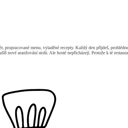
riér, propracované menu, vyladěné recepty. Každý den přijdeš, prohlédneš s
oušíš nové aranžování stolů. Ale hosté nepřicházejí. Protože k té restau