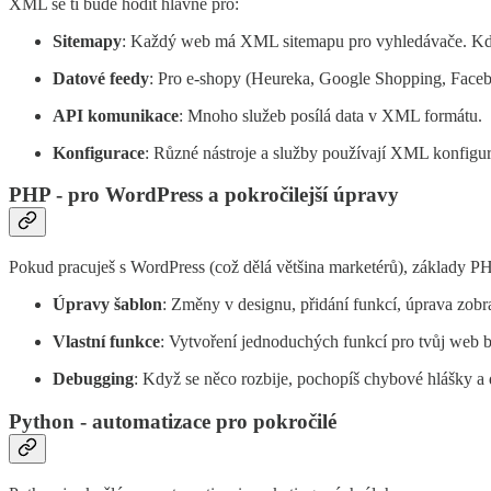
XML se ti bude hodit hlavně pro:
Sitemapy
: Každý web má XML sitemapu pro vyhledávače. Když 
Datové feedy
: Pro e-shopy (Heureka, Google Shopping, Faceb
API komunikace
: Mnoho služeb posílá data v XML formátu.
Konfigurace
: Různé nástroje a služby používají XML konfigur
PHP - pro WordPress a pokročilejší úpravy
Pokud pracuješ s WordPress (což dělá většina marketérů), základy PH
Úpravy šablon
: Změny v designu, přidání funkcí, úprava zob
Vlastní funkce
: Vytvoření jednoduchých funkcí pro tvůj web b
Debugging
: Když se něco rozbije, pochopíš chybové hlášky a 
Python - automatizace pro pokročilé