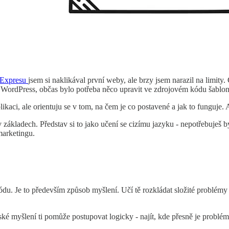
 Expresu
jsem si naklikával první weby, ale brzy jsem narazil na limity.
 WordPress, občas bylo potřeba něco upravit ve zdrojovém kódu šablony 
i, ale orientuju se v tom, na čem je co postavené a jak to funguje. 
 základech. Představ si to jako učení se cizímu jazyku - nepotřebuješ bý
marketingu.
du. Je to především způsob myšlení. Učí tě rozkládat složité problémy 
é myšlení ti pomůže postupovat logicky - najít, kde přesně je problém