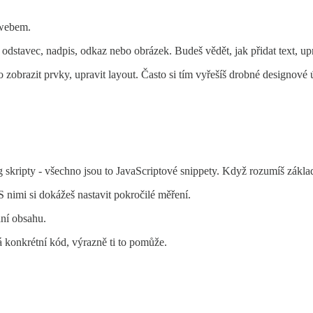
 webem.
dstavec, nadpis, odkaz nebo obrázek. Budeš vědět, jak přidat text, upr
 zobrazit prvky, upravit layout. Často si tím vyřešíš drobné designové
g skripty - všechno jsou to JavaScriptové snippety. Když rozumíš základ
 S nimi si dokážeš nastavit pokročilé měření.
ání obsahu.
 konkrétní kód, výrazně ti to pomůže.