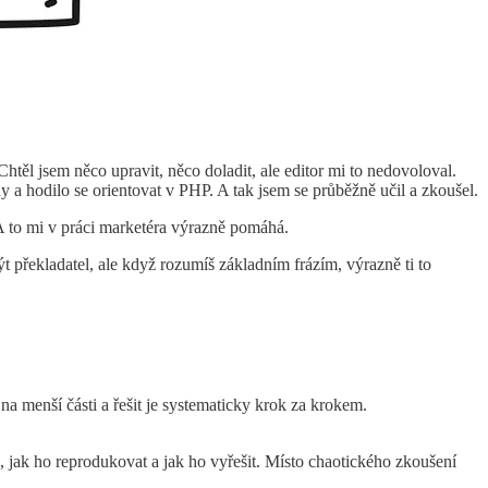
 Chtěl jsem něco upravit, něco doladit, ale editor mi to nedovoloval.
a hodilo se orientovat v PHP. A tak jsem se průběžně učil a zkoušel.
A to mi v práci marketéra výrazně pomáhá.
t překladatel, ale když rozumíš základním frázím, výrazně ti to
na menší části a řešit je systematicky krok za krokem.
, jak ho reprodukovat a jak ho vyřešit. Místo chaotického zkoušení