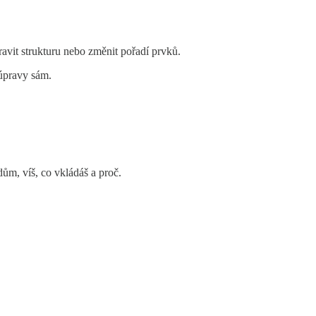
avit strukturu nebo změnit pořadí prvků.
 úpravy sám.
ům, víš, co vkládáš a proč.