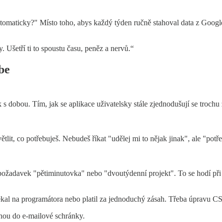
utomaticky?" Místo toho, abys každý týden ručně stahoval data z Google 
. Ušetří ti to spoustu času, peněz a nervů.“
be
 s dobou. Tím, jak se aplikace uživatelsky stále zjednodušují se trochu z
t, co potřebuješ. Nebudeš říkat "udělej mi to nějak jinak", ale "potře
ožadavek "pětiminutovka" nebo "dvoutýdenní projekt". To se hodí při p
ekal na programátora nebo platil za jednoduchý zásah. Třeba úpravu 
ovnou do e-mailové schránky.