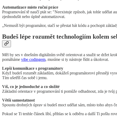
Automatizace místo ruční práce
Programování tě naučí ptát se: "Neexistuje způsob, jak tohle udělat a
zjednodušit nebo úplně automatizovat.
„Nemusíš být programátor, stačí se přestat bát kódu a pochopit základy
Budeš lépe rozumět technologiím kolem se
Měl by ses v dnešním digitálním světě orientovat a snažit se držet krok
pomáháme
vibe codingem
, musíme si ty nástroje řídit a úkolovat.
Lepší komunikace s programátory
Když budeš rozumět základům, dokážeš programátorovi přesněji vysvětli
Tím ušetříš čas sobě i jemu.
Víš, co je jednoduché a co složité
Základní orientace v programování ti pomůže odhadnout, zda je tvůj p
Větší samostatnost
Spoustu drobných úprav si budeš moct udělat sám, místo toho abys č
Pokud se Ti tenhle článek líbí, přihlas se k odběru a další Ti pošlu r