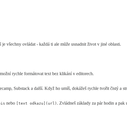
je všechny ovládat - každá ti ale může usnadnit život v jiné oblasti.
možní rychle formátovat text bez klikání v editorech.
amp, Substack a další. Když ho umíš, dokážeš rychle tvořit čistý a st
nebo
. Zvládneš základy za pár hodin a pak
pis
[text odkazu](url)