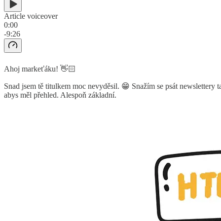
Article voiceover
0:00
-9:26
Ahoj markeťáku! 👋🏻
Snad jsem tě titulkem moc nevyděsil. 😁 Snažím se psát newslettery t
abys měl přehled. Alespoň základní.