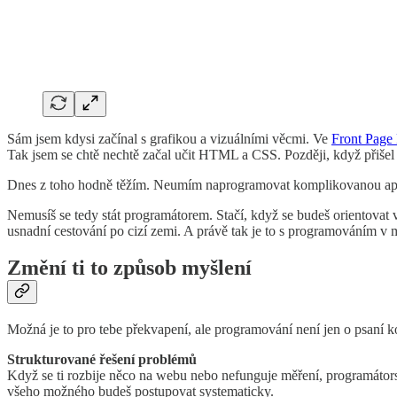
Sám jsem kdysi začínal s grafikou a vizuálními věcmi. Ve
Front Page
Tak jsem se chtě nechtě začal učit HTML a CSS. Později, když přišel
Dnes z toho hodně těžím. Neumím naprogramovat komplikovanou aplikac
Nemusíš se tedy stát programátorem. Stačí, když se budeš orientovat v
usnadní cestování po cizí zemi. A právě tak je to s programováním v 
Změní ti to způsob myšlení
Možná je to pro tebe překvapení, ale programování není jen o psaní kó
Strukturované řešení problémů
Když se ti rozbije něco na webu nebo nefunguje měření, programátorsk
všeho možného budeš postupovat systematicky.