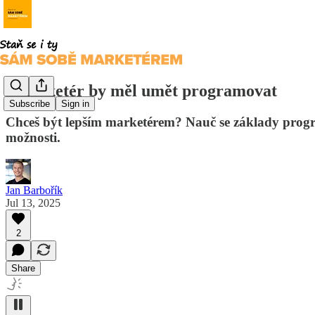
I marketér by měl umět programovat
Subscribe
Sign in
Chceš být lepším marketérem? Nauč se základy programo
možnosti.
Jan Barbořík
Jul 13, 2025
2
Share