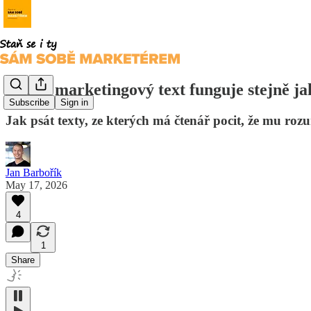
Dobrý marketingový text funguje stejně j
Subscribe
Sign in
Jak psát texty, ze kterých má čtenář pocit, že mu rozu
Jan Barbořík
May 17, 2026
4
1
Share