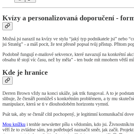
Kvízy a personalizovaná doporučení - formá
Možná jsi narazil na kvízy ve stylu “jaký typ podnikatele jsi” nebo “c
jsi Stratég” - a máš pocit, že test přesně popsal tvůj přístup. Přitom 
Podobně fungují e-mailové sekvence, které navazují na konkrétní akci 
obsahu tě stojí víc času, než by měla” - ten bude mít mnohem větší mí
Kde je hranice
Derren Brown vždy na konci ukáže, jak trik fungoval. A to je podstat
slibuje, že čtenáři pomůžeš s konkrétním problémem, a ty mu skutečně
manipulace, která se ti v dlouhodobém horizontu vymstí.
Psát tak, aby se čtenář cítil pochopený, je legitimní komunikační dov
Mou knížku
i tenhle newsletter píšu s vědomím, kdo jsi. Živnostník/m
věří že to zvládne sám, jen potřebuješ naznačit směr, jak začít. Proj