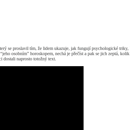
terý se proslavil tím, že lidem ukazuje, jak fungují psychologické triky,
eho osobním” horoskopem, nechá je přečíst a pak se jich zeptá, kolik z 
i dostali naprosto totožný text.