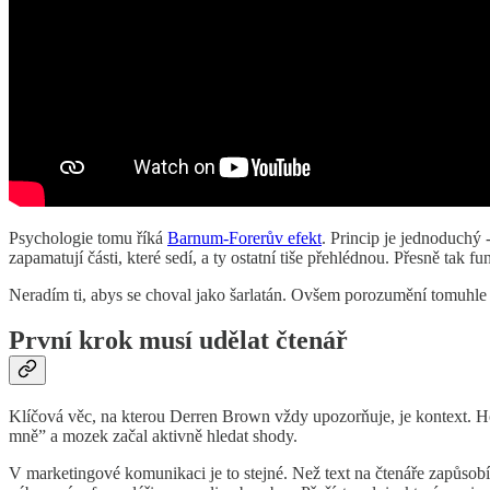
Psychologie tomu říká
Barnum-Forerův efekt
. Princip je jednoduchý 
zapamatují části, které sedí, a ty ostatní tiše přehlédnou. Přesně tak
Neradím ti, abys se choval jako šarlatán. Ovšem porozumění tomuhle p
První krok musí udělat čtenář
Klíčová věc, na kterou Derren Brown vždy upozorňuje, je kontext. Hor
mně” a mozek začal aktivně hledat shody.
V marketingové komunikaci je to stejné. Než text na čtenáře zapůsob