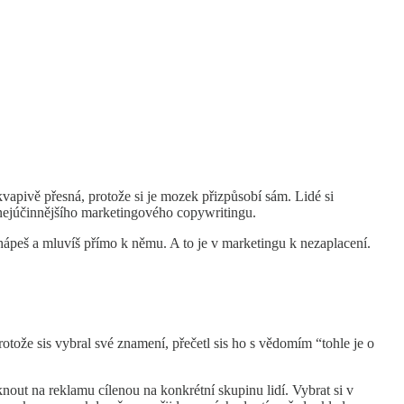
kvapivě přesná, protože si je mozek přizpůsobí sám. Lidé si
st nejúčinnějšího marketingového copywritingu.
chápeš a mluvíš přímo k němu. A to je v marketingu k nezaplacení.
tože sis vybral své znamení, přečetl sis ho s vědomím “tohle je o
knout na reklamu cílenou na konkrétní skupinu lidí. Vybrat si v