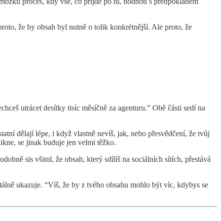
v mozku proces, kdy vše, co přijde po ní, hodnotí s předpokladem
roto, že by obsah byl nutně o tolik konkrétnější. Ale proto, že
echceš utrácet desítky tisíc měsíčně za agenturu.” Obě části sedí na
tatní dělají lépe, i když vlastně nevíš, jak, nebo přesvědčení, že tvůj
ikne, se jinak buduje jen velmi těžko.
dobně sis všiml, že obsah, který sdílíš na sociálních sítích, přestává
ntálně ukazuje. “Víš, že by z tvého obsahu mohlo být víc, kdybys se