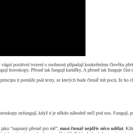
- vágní pozitivní tvrzení o osobnosti připadají konkrétnímu člověku pře
 fungují horoskopy. Přesně tak fungují kartářky. A přesně tak funguje čá
rincipu ti pomůže psát texty, ze kterých bude čtenář mít pocit, že ho 
oskopy nefungují, když ti je někdo náhodně strčí pod nos. Fungují, pro
í jako “napsaný přesně pro mě”,
musí čtenář nejdřív něco udělat
. Kli