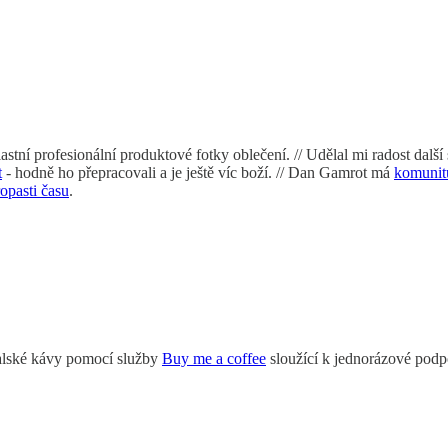
stní profesionální produktové fotky oblečení. // Udělal mi radost další
t
- hodně ho přepracovali a je ještě víc boží. // Dan Gamrot má
komunit
opasti času
.
italské kávy pomocí služby
Buy me a coffee
sloužící k jednorázové podpo