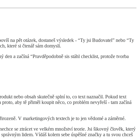
dpovíš na pět otázek, dostaneš výsledek - “Ty jsi Budovatel” nebo “Ty
ech, které si čtenář sám domyslí.
hý den a začíná “Pravděpodobně sis stáhl checklist, protože tvorba
odukt nebo obsah skutečně splní to, co text naznačil. Pokud text
 proto, aby tě přiměl koupit něco, co problém nevyřeší - tam začíná
 přirozeně. V marketingových textech je to jen vědomé a záměrné.
echce se ztrácet ve velkém množství teorie. Jsi šikovný člověk, který
 těm správným lidem. Vídáš kolem sebe úspěšné značky a tu svou chceš