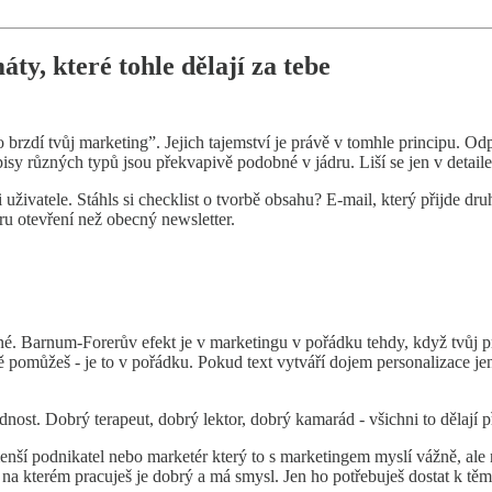
ty, které tohle dělají za tebe
o brzdí tvůj marketing”. Jejich tajemství je právě v tomhle principu. O
popisy různých typů jsou překvapivě podobné v jádru. Liší se jen v detail
uživatele. Stáhls si checklist o tvorbě obsahu? E-mail, který přijde dru
ru otevření než obecný newsletter.
né. Barnum-Forerův efekt je v marketingu v pořádku tehdy, když tvůj pr
 pomůžeš - je to v pořádku. Pokud text vytváří dojem personalizace jen
ednost. Dobrý terapeut, dobrý lektor, dobrý kamarád - všichni to dělají
enší podnikatel nebo marketér který to s marketingem myslí vážně, ale n
ekt na kterém pracuješ je dobrý a má smysl. Jen ho potřebuješ dostat k