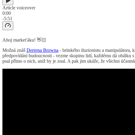
Article voiceover
0:00
-5:51
Ahoj markeťáku! 👋🏻
Možná znáš
Derrena Browna
- britského iluzionistu a manipulátora, k
předpovídání budoucnosti - vezme skupinu lidí, každému dá obálku s “j
psal přímo o nich, aniž by je znal. A pak jim ukáže, že všichni účastníc