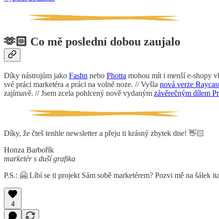
🫶🏻 Co mě poslední dobou zaujalo
Díky nástrojům jako
Fashn
nebo
Photta
mohou mít i menší e-shopy vla
své práci marketéra a práci na volné noze. // Vyšla
nová verze Raycas
zajímavě. // Jsem zcela pohlcený nově vydaným
závěrečným dílem Pr
Díky, že čteš tenhle newsletter a přeju ti krásný zbytek dne! 👋🏻
Honza Barbořík
marketér s duší grafika
P.S.: 🤗 Líbí se ti projekt Sám sobě marketérem? Pozvi mě na šálek 
4