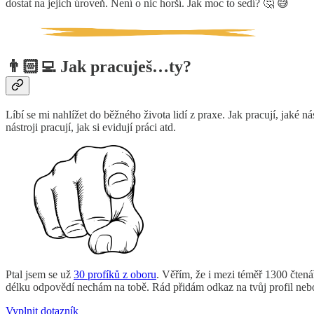
dostat na jejich úroveň. Není o nic horší. Jak moc to sedí? 🤔 😅
👨🏻‍💻 Jak pracuješ…ty?
Líbí se mi nahlížet do běžného života lidí z praxe. Jak pracují, jaké n
nástroji pracují, jak si evidují práci atd.
Ptal jsem se už
30 profíků z oboru
. Věřím, že i mezi téměř 1300 čtenář
délku odpovědí nechám na tobě. Rád přidám odkaz na tvůj profil nebo
Vyplnit dotazník