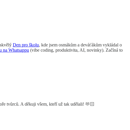
 skvělý
Den pro školu
, kde jsem osmákům a deváťákům vykládal o
u na Whatsappu
(vibe coding, produktivita, AI, novinky). Začíná to
ře tvůrců. A děkuji všem, kteří už tak udělali! 🫶🏻