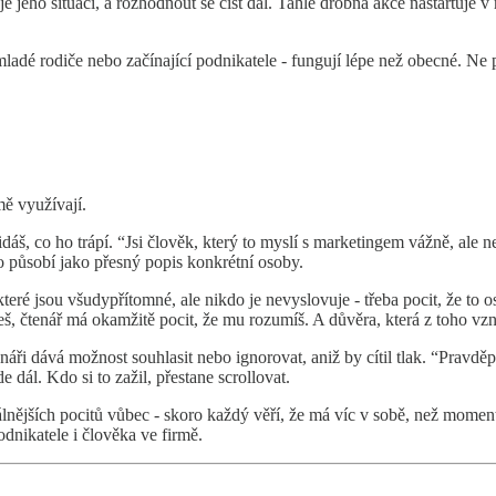
je jeho situaci, a rozhodnout se číst dál. Tahle drobná akce nastartuje 
ladé rodiče nebo začínající podnikatele - fungují lépe než obecné. Ne p
mě využívají.
dáš, co ho trápí. “Jsi člověk, který to myslí s marketingem vážně, ale n
to působí jako přesný popis konkrétní osoby.
které jsou všudypřítomné, ale nikdo je nevyslovuje - třeba pocit, že to os
eš, čtenář má okamžitě pocit, že mu rozumíš. A důvěra, která z toho vzn
náři dává možnost souhlasit nebo ignorovat, aniž by cítil tlak. “Pravděpo
 dál. Kdo si to zažil, přestane scrollovat.
zálnějších pocitů vůbec - skoro každý věří, že má víc v sobě, než mome
odnikatele i člověka ve firmě.