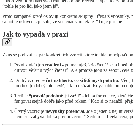
náborovém formuláři svou roli nebo obor. Přečíst nadpis, který popisu
“tohle je pro lidi jako jsem já”.
Proto kampaně, které oslovují konkrétní skupiny - třeba živnostníky, m
samotné oslovení způsobí, že si čtenář sám řekne: “To je pro mě.”
Jak to vypadá v praxi
Zkus se podívat na pár konkrétních vzorců, které tenhle princip vědo
První z nich je
zrcadlení
- pojmenuješ, kdo čtenář je, a hned při
drtivou většinu tvých čtenářů. Ale protože jdou za sebou, celé 
Druhý vzorec je
říct nahlas to, co si lidi myslí potichu
. Věci, 
produkt je dobrý, ale nevíš, jak to ukázat. Když tohle pojmenuj
Třetí je
“pravděpodobně jsi zažil”
- lehká formulace, která čte
fungovat stejně dobře jako před rokem.” Kdo si to nezažil, přejde
Čtvrtý vzorec je
nevyužitý potenciál
. Jde o jeden z nejuniver
nemusel zabývat tolika jinými věcmi.” Sedí to na freelancera, p