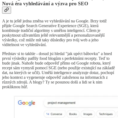
Nová éra vyhledávání a výzva pro SEO
A je tu ještě jedna změna ve vyhledávání na Google. Brzy totiž
přijde Google Search Generative Experience (SGE), která
kombinuje tradiční algoritmy s umělou inteligencí. Cílem je
poskytnout uživatelům ještě relevantnější a personalizovanější
výsledky, což může mít taky důsledky pro tvůj web a jeho
viditelnost ve vyhledávání.
Představ si to takhle - dosud jsi hledal "jak upéct bábovku" a hned
první výsledky patřily food blogům s perfektními recepty. Teď to
bude jinak. Nahoře bude odpověď přímo od Google robota, který
recept sám vymyslí pomocí SGE (nebo použije existující na základě
dat, na kterých se učil). Umělá inteligence analyzuje dotaz, pochopí
jeho kontext a vygeneruje odpověď založenou na informacích z
různých zdrojů. A blogy? Ty se posunou dolů a lidi se k nim
prokliknou hůř.