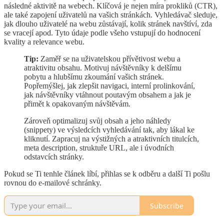
následné aktivitě na webech. Klíčová je nejen míra prokliků (CTR),
ale také zapojení uživatelů na vašich stránkách. Vyhledávač sleduje,
jak dlouho uživatelé na webu zůstávají, kolik stránek navštíví, zda
se vracejí apod. Tyto údaje podle všeho vstupují do hodnocení
kvality a relevance webu.
Tip:
Zaměř se na uživatelskou přívětivost webu a
atraktivitu obsahu. Motivuj návštěvníky k delšímu
pobytu a hlubšímu zkoumání vašich stránek.
Popřemýšlej, jak zlepšit navigaci, interní prolinkování,
jak návštěvníky vtáhnout poutavým obsahem a jak je
přimět k opakovaným návštěvám.
Zároveň optimalizuj svůj obsah a jeho náhledy
(snippety) ve výsledcích vyhledávání tak, aby lákal ke
kliknutí. Zapracuj na výstižných a atraktivních titulcích,
meta description, struktuře URL, ale i úvodních
odstavcích stránky.
Pokud se Ti tenhle článek líbí, přihlas se k odběru a další Ti pošlu
rovnou do e-mailové schránky.
Subscribe