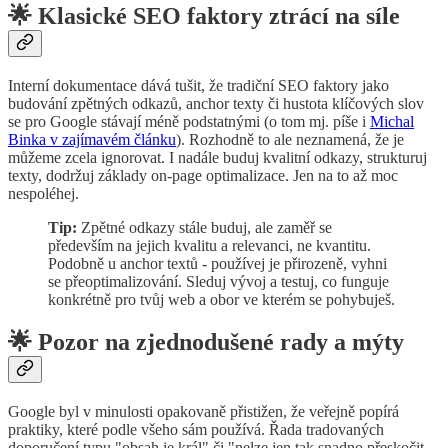
🌟 Klasické SEO faktory ztrácí na síle
Interní dokumentace dává tušit, že tradiční SEO faktory jako
budování zpětných odkazů, anchor texty či hustota klíčových slov
se pro Google stávají méně podstatnými (o tom mj. píše i
Michal
Binka v zajímavém článku
). Rozhodně to ale neznamená, že je
můžeme zcela ignorovat. I nadále buduj kvalitní odkazy, strukturuj
texty, dodržuj základy on-page optimalizace. Jen na to až moc
nespoléhej.
Tip:
Zpětné odkazy stále buduj, ale zaměř se
především na jejich kvalitu a relevanci, ne kvantitu.
Podobně u anchor textů - používej je přirozeně, vyhni
se přeoptimalizování. Sleduj vývoj a testuj, co funguje
konkrétně pro tvůj web a obor ve kterém se pohybuješ.
🌟 Pozor na zjednodušené rady a mýty
Google byl v minulosti opakovaně přistižen, že veřejně popírá
praktiky, které podle všeho sám používá. Řada tradovaných
doporučení typu "obsah je král" či "nelze jen tak snadno přeskočit