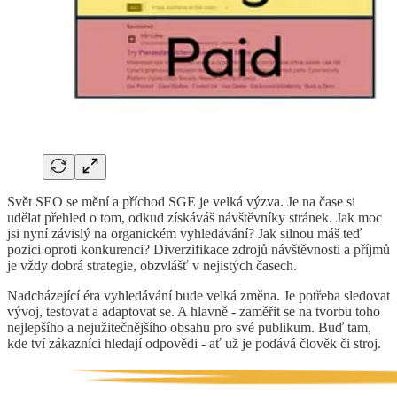
Svět SEO se mění a příchod SGE je velká výzva. Je na čase si
udělat přehled o tom, odkud získáváš návštěvníky stránek. Jak moc
jsi nyní závislý na organickém vyhledávání? Jak silnou máš teď
pozici oproti konkurenci? Diverzifikace zdrojů návštěvnosti a příjmů
je vždy dobrá strategie, obzvlášť v nejistých časech.
Nadcházející éra vyhledávání bude velká změna. Je potřeba sledovat
vývoj, testovat a adaptovat se. A hlavně - zaměřit se na tvorbu toho
nejlepšího a nejužitečnějšího obsahu pro své publikum. Buď tam,
kde tví zákazníci hledají odpovědi - ať už je podává člověk či stroj.