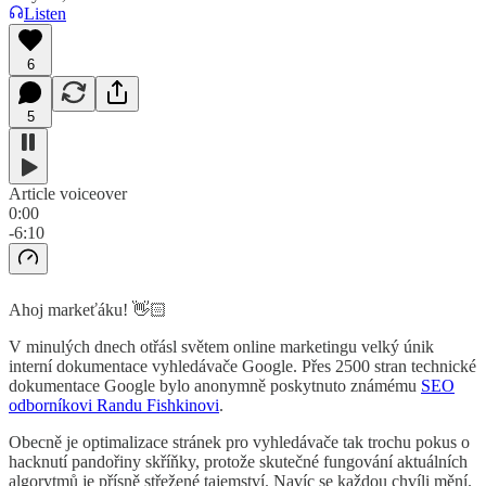
Listen
6
5
Article voiceover
0:00
-6:10
Ahoj markeťáku! 👋🏻
V minulých dnech otřásl světem online marketingu velký únik
interní dokumentace vyhledávače Google. Přes 2500 stran technické
dokumentace Google bylo anonymně poskytnuto známému
SEO
odborníkovi Randu Fishkinovi
.
Obecně je optimalizace stránek pro vyhledávače tak trochu pokus o
hacknutí pandořiny skříňky, protože skutečné fungování aktuálních
algorytmů je přísně střežené tajemství. Navíc se každou chvíli mění.