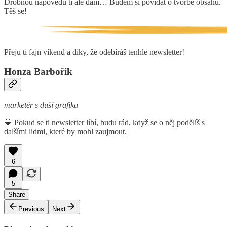
Drobnou nápovědu ti ale dám… Budem si povídat o tvorbě obsahu.
Těš se!
Přeju ti fajn víkend a díky, že odebíráš tenhle newsletter!
Honza Barbořík
marketér s duší grafika
💛 Pokud se ti newsletter líbí, budu rád, když se o něj podělíš s
dalšími lidmi, které by mohl zaujmout.
6
5
Share
Previous
Next