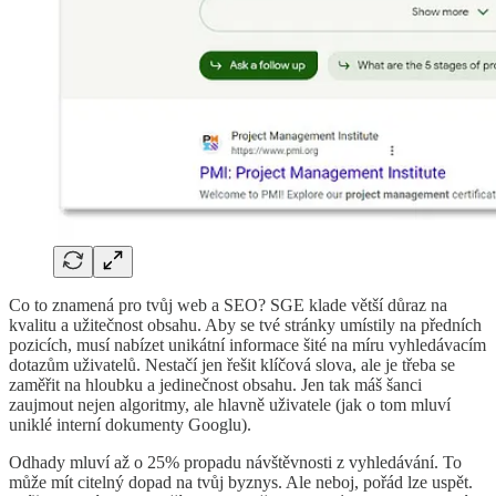
Co to znamená pro tvůj web a SEO? SGE klade větší důraz na
kvalitu a užitečnost obsahu. Aby se tvé stránky umístily na předních
pozicích, musí nabízet unikátní informace šité na míru vyhledávacím
dotazům uživatelů. Nestačí jen řešit klíčová slova, ale je třeba se
zaměřit na hloubku a jedinečnost obsahu. Jen tak máš šanci
zaujmout nejen algoritmy, ale hlavně uživatele (jak o tom mluví
uniklé interní dokumenty Googlu).
Odhady mluví až o 25% propadu návštěvnosti z vyhledávání. To
může mít citelný dopad na tvůj byznys. Ale neboj, pořád lze uspět.