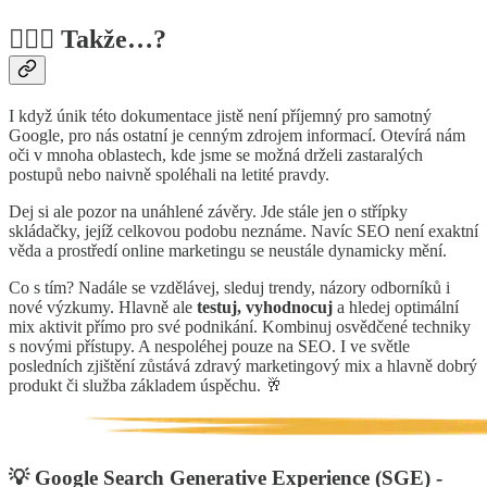
🤷🏻‍♂️ Takže…?
I když únik této dokumentace jistě není příjemný pro samotný
Google, pro nás ostatní je cenným zdrojem informací. Otevírá nám
oči v mnoha oblastech, kde jsme se možná drželi zastaralých
postupů nebo naivně spoléhali na letité pravdy.
Dej si ale pozor na unáhlené závěry. Jde stále jen o střípky
skládačky, jejíž celkovou podobu neznáme. Navíc SEO není exaktní
věda a prostředí online marketingu se neustále dynamicky mění.
Co s tím? Nadále se vzdělávej, sleduj trendy, názory odborníků i
nové výzkumy. Hlavně ale
testuj, vyhodnocuj
a hledej optimální
mix aktivit přímo pro své podnikání. Kombinuj osvědčené techniky
s novými přístupy. A nespoléhej pouze na SEO. I ve světle
posledních zjištění zůstává zdravý marketingový mix a hlavně dobrý
produkt či služba základem úspěchu. 🥂
💡 Google Search Generative Experience (SGE) -