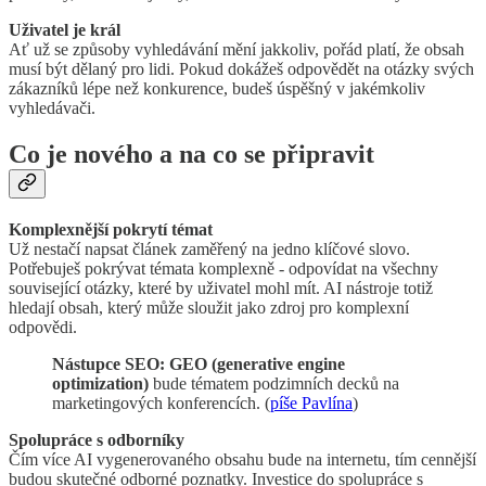
Uživatel je král
Ať už se způsoby vyhledávání mění jakkoliv, pořád platí, že obsah
musí být dělaný pro lidi. Pokud dokážeš odpovědět na otázky svých
zákazníků lépe než konkurence, budeš úspěšný v jakémkoliv
vyhledávači.
Co je nového a na co se připravit
Komplexnější pokrytí témat
Už nestačí napsat článek zaměřený na jedno klíčové slovo.
Potřebuješ pokrývat témata komplexně - odpovídat na všechny
související otázky, které by uživatel mohl mít. AI nástroje totiž
hledají obsah, který může sloužit jako zdroj pro komplexní
odpovědi.
Nástupce SEO: GEO (generative engine
optimization)
bude tématem podzimních decků na
marketingových konferencích. (
píše Pavlína
)
Spolupráce s odborníky
Čím více AI vygenerovaného obsahu bude na internetu, tím cennější
budou skutečné odborné poznatky. Investice do spolupráce s