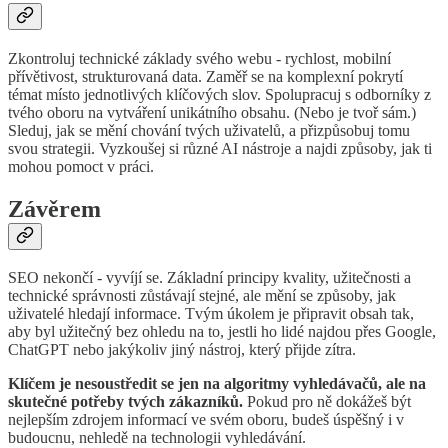
Zkontroluj technické základy svého webu - rychlost, mobilní
přívětivost, strukturovaná data. Zaměř se na komplexní pokrytí
témat místo jednotlivých klíčových slov. Spolupracuj s odborníky z
tvého oboru na vytváření unikátního obsahu. (Nebo je tvoř sám.)
Sleduj, jak se mění chování tvých uživatelů, a přizpůsobuj tomu
svou strategii. Vyzkoušej si různé AI nástroje a najdi způsoby, jak ti
mohou pomoct v práci.
Závěrem
SEO nekončí - vyvíjí se. Základní principy kvality, užitečnosti a
technické správnosti zůstávají stejné, ale mění se způsoby, jak
uživatelé hledají informace. Tvým úkolem je připravit obsah tak,
aby byl užitečný bez ohledu na to, jestli ho lidé najdou přes Google,
ChatGPT nebo jakýkoliv jiný nástroj, který přijde zítra.
Klíčem je nesoustředit se jen na algoritmy vyhledávačů, ale na
skutečné potřeby tvých zákazníků.
Pokud pro ně dokážeš být
nejlepším zdrojem informací ve svém oboru, budeš úspěšný i v
budoucnu, nehledě na technologii vyhledávání.