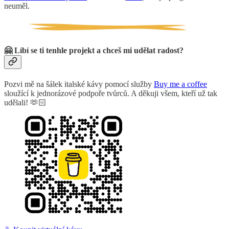
neuměl.
🤗 Líbí se ti tenhle projekt a chceš mi udělat radost?
Pozvi mě na šálek italské kávy pomocí služby
Buy me a coffee
sloužící k jednorázové podpoře tvůrců. A děkuji všem, kteří už tak
udělali! 🫶🏻