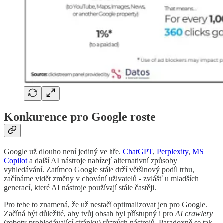
Konkurence pro Google roste
Google už dlouho není jediný ve hře.
ChatGPT
,
Perplexity
,
MS
Copilot
a další AI nástroje nabízejí alternativní způsoby
vyhledávání. Zatímco Google stále drží většinový podíl trhu,
začínáme vidět změny v chování uživatelů - zvlášť u mladších
generací, které AI nástroje používají stále častěji.
Pro tebe to znamená, že už nestačí optimalizovat jen pro Google.
Začíná být důležité, aby tvůj obsah byl přístupný i pro
AI crawlery
(roboty prohledávající stránky) různých nástrojů. Paradoxně se tak