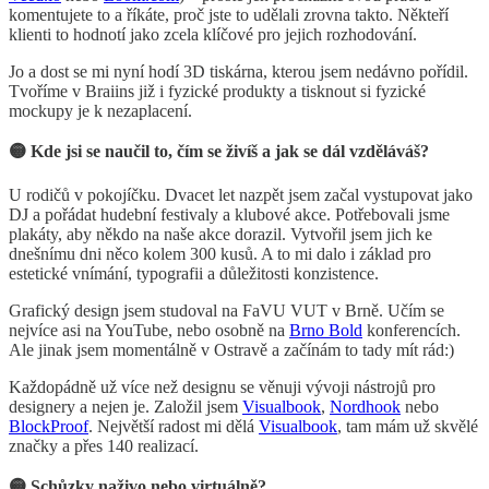
komentujete to a říkáte, proč jste to udělali zrovna takto. Někteří
klienti to hodnotí jako zcela klíčové pro jejich rozhodování.
Jo a dost se mi nyní hodí 3D tiskárna, kterou jsem nedávno pořídil.
Tvoříme v Braiins již i fyzické produkty a tisknout si fyzické
mockupy je k nezaplacení.
🟡 Kde jsi se naučil to, čím se živíš a jak se dál vzděláváš?
U rodičů v pokojíčku. Dvacet let nazpět jsem začal vystupovat jako
DJ a pořádat hudební festivaly a klubové akce. Potřebovali jsme
plakáty, aby někdo na naše akce dorazil. Vytvořil jsem jich ke
dnešnímu dni něco kolem 300 kusů. A to mi dalo i základ pro
estetické vnímání, typografii a důležitosti konzistence.
Grafický design jsem studoval na FaVU VUT v Brně. Učím se
nejvíce asi na YouTube, nebo osobně na
Brno Bold
konferencích.
Ale jinak jsem momentálně v Ostravě a začínám to tady mít rád:)
Každopádně už více než designu se věnuji vývoji nástrojů pro
designery a nejen je. Založil jsem
Visualbook
,
Nordhook
nebo
BlockProof
. Největší radost mi dělá
Visualbook
, tam mám už skvělé
značky a přes 140 realizací.
🟡 Schůzky naživo nebo virtuálně?