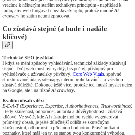
vracíme k některým starším technikým principům - například k
tomu, aby web fungoval i bez JavaScriptu, protože mnohé
AI
crawlery
ho zatím neumí zpracovat.
Co zůstává stejné (a bude i nadále
klíčové)
Technické SEO je základ
I když se mění způsoby vyhledávání, technické základy zůstávají
stejné. Tvůj web musí být rychlý, bezpečný, přístupný pro
vyhledávače a uživatelsky přívětivý.
Core Web Vitals
, správné
strukturované údaje, sitemapy, interní prolinkování - to všechno
zůstává důležité. Dokonce ještě více, protože teď musíš myslet nejen
na Google, ale i na různé
AI crawlery
.
Kvalitní obsah vítězí
E-E-A-T (Experience, Expertise, Authoritativeness, Trustworthiness)
- tedy zkušenost, odbornost, autorita a důvěryhodnost - zůstává
klíčové. Ve světě, kde AI nástroje mohou rychle vygenerovat
průměrný obsah, je ještě důležitější odlišit se skutečnými
zkušenostmi, odborností a přidanou hodnotou. Právě unikátní
poznatky, které máš jen ty, se stanou tvou konkurenční výhodou.