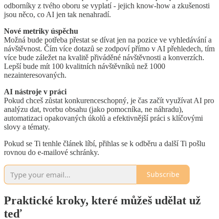
odborníky z tvého oboru se vyplatí - jejich know-how a zkušenosti
jsou něco, co AI jen tak nenahradí.
Nové metriky úspěchu
Možná bude potřeba přestat se dívat jen na pozice ve vyhledávání a
návštěvnost. Čím více dotazů se zodpoví přímo v AI přehledech, tím
více bude záležet na kvalitě přiváděné návštěvnosti a konverzích.
Lepší bude mít 100 kvalitních návštěvníků než 1000
nezainteresovaných.
AI nástroje v práci
Pokud chceš zůstat konkurenceschopný, je čas začít využívat AI pro
analýzu dat, tvorbu obsahu (jako pomocníka, ne náhradu),
automatizaci opakovaných úkolů a efektivnější práci s klíčovými
slovy a tématy.
Pokud se Ti tenhle článek líbí, přihlas se k odběru a další Ti pošlu
rovnou do e-mailové schránky.
Subscribe
Praktické kroky, které můžeš udělat už
teď