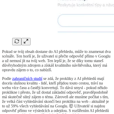
Pokud se tvůj obsah dostane do AI přehledu, může to znamenat dva
scénáře. Ten horší je, že uživatel si přečte odpověď přímo v Googlu
a už nemusí jít na tvůj web. Ten lepší je, že se díky tomu staneš
důvěryhodným zdrojem a získáš kvalitního návštěvníka, který má
opravdu zájem o to, co nabízíš.
Podle
zahraničních studií
se zdá, že prokliky z AI přehledů mají
docela slušnou kvalitu - lidé, kteří přijdou touto cestou, tráví na
webu více času a častěji konvertují. To dává smysl - pokud někdo
proklikne i přesto, že už dostal základní odpověď, pravděpodobně
má skutečně silný zájem o téma. Zároveň ale musíme počítat s tím,
že velká část vyhledávání skončí bez prokliku na web - aktuálně je
to už 59% všech vyhledávání na Googlu. 🤯 Uživatelé si najdou
odpověď přímo ve výsledcích a odejdou. S rozšířením AI přehledů