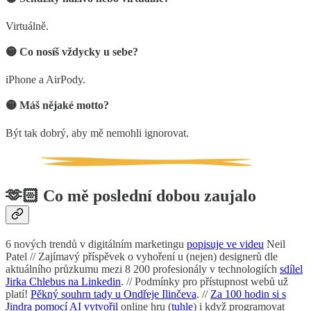
Virtuálně.
🟡 Co nosíš vždycky u sebe?
iPhone a AirPody.
🟡 Máš nějaké motto?
Být tak dobrý, aby mě nemohli ignorovat.
🫶🏻 Co mě poslední dobou zaujalo
6 nových trendů v digitálním marketingu
popisuje ve videu
Neil
Patel // Zajímavý příspěvek o vyhoření u (nejen) designerů dle
aktuálního průzkumu mezi 8 200 profesionály v technologiích
sdílel
Jirka Chlebus na Linkedin
. // Podmínky pro přístupnost webů už
platí!
Pěkný souhrn tady u Ondřeje Ilinčeva
. //
Za 100 hodin si s
Jindra pomocí AI vytvořil
online hru (
tuhle
) i když programovat