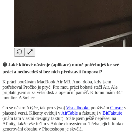
🟡 Jaké klíčové nástroje (aplikace) nutně potřebuješ ke své
práci a nedovedeš si bez nich představit fungovat?
K práci používám MacBook Air M3. Ano, doba, kdy jsem
potřeboval Pročko je pryč. Pro mou práci bohatě stačí Air. Ale
připlatil jsem si za větší disk a operační paměť. K tomu mám 34”
monitor. A šmitec.
Co se nástrojů týče, tak pro vývoj
Visualbooku
používám
Cursor
v
placené verzi. Klienty eviduji v
AirTable
a fakturuji v
BitFaktuře
(mám tam vlastní designy faktur). Stále jsem ještě nepřešel na
Afinity, takže vše řeším v Adobe ekosystému. Třeba jejich funkce
generování obsahu v Photoshopu je skvělá.