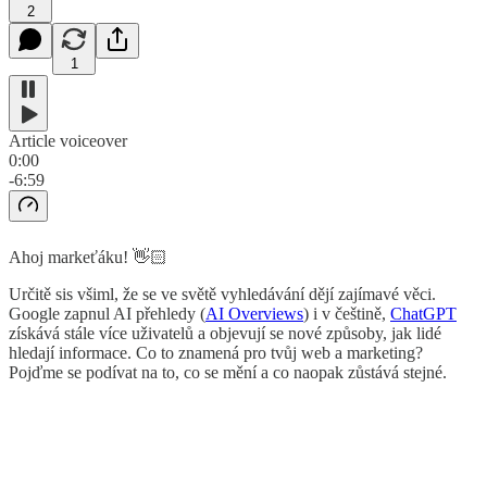
2
1
Article voiceover
0:00
-6:59
Ahoj markeťáku! 👋🏻
Určitě sis všiml, že se ve světě vyhledávání dějí zajímavé věci.
Google zapnul AI přehledy (
AI Overviews
) i v češtině,
ChatGPT
získává stále více uživatelů a objevují se nové způsoby, jak lidé
hledají informace. Co to znamená pro tvůj web a marketing?
Pojďme se podívat na to, co se mění a co naopak zůstává stejné.