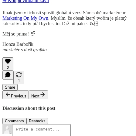
☕ Koupit virtuální kávu
Jinak jsem v tichosti spustil globální verzi Sám sobě marketérem:
Marketing On My Own
. Myslím, že obsah který tvořím je platný
kdekoliv - tedy přál bych si to. Drž mi palce. 🙏🏻
Měj se prima! 👋
Honza Barbořík
marketér s duší grafika
2
1
Share
Previous
Next
Discussion about this post
Comments
Restacks