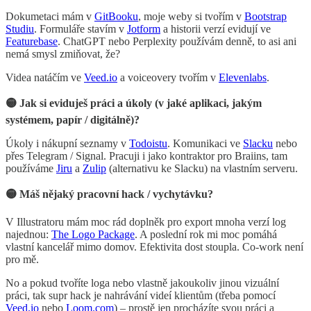
Dokumetaci mám v
GitBooku
, moje weby si tvořím v
Bootstrap
Studiu
. Formuláře stavím v
Jotform
a historii verzí evidují ve
Featurebase
. ChatGPT nebo Perplexity používám denně, to asi ani
nemá smysl zmiňovat, že?
Videa natáčím ve
Veed.io
a voiceovery tvořím v
Elevenlabs
.
🟡 Jak si eviduješ práci a úkoly (v jaké aplikaci, jakým
systémem, papír / digitálně)?
Úkoly i nákupní seznamy v
Todoistu
. Komunikaci ve
Slacku
nebo
přes Telegram / Signal. Pracuji i jako kontraktor pro Braiins, tam
používáme
Jiru
a
Zulip
(alternativu ke Slacku) na vlastním serveru.
🟡 Máš nějaký pracovní hack / vychytávku?
V Illustratoru mám moc rád doplněk pro export mnoha verzí log
najednou:
The Logo Package
. A poslední rok mi moc pomáhá
vlastní kancelář mimo domov. Efektivita dost stoupla. Co-work není
pro mě.
No a pokud tvoříte loga nebo vlastně jakoukoliv jinou vizuální
práci, tak supr hack je nahrávání videí klientům (třeba pomocí
Veed.io
nebo
Loom.com
) – prostě jen procházíte svou práci a